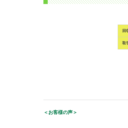
回
取
＜お客様の声＞