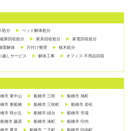
ス処分
ベッド解体処分
蔵庫回収処分
家具回収処分
家電回収処分
物置解体
片付け整理
植木処分
引越しサービス
解体工事
オフィス 不用品回収
橋市 東中山
船橋市 三咲
船橋市 旭町
橋市 東船橋
船橋市 三咲町
船橋市 若松
橋市 咲が丘
船橋市 緑台
船橋市 市場
船橋市 藤原
船橋市 湊町
船橋市 印内
橋市 夏見
船橋市 二子町
船橋市 印内町