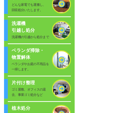
どんな家電でも運搬し、
回収処分いたします。
洗濯機
引越し処分
洗濯機の引越から処分まで
ベランダ掃除・
物置解体
ベランダやお庭の不用品を
一掃します。
片付け整理
ゴミ屋敷、オフィスの退
去、事業ゴミ処分など
植木処分