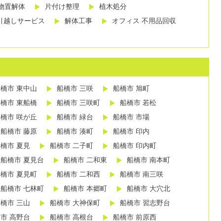
物置解体
片付け整理
植木処分
引越しサービス
解体工事
オフィス 不用品回収
橋市 東中山
船橋市 三咲
船橋市 旭町
橋市 東船橋
船橋市 三咲町
船橋市 若松
橋市 咲が丘
船橋市 緑台
船橋市 市場
船橋市 藤原
船橋市 湊町
船橋市 印内
橋市 夏見
船橋市 二子町
船橋市 印内町
船橋市 夏見台
船橋市 二和東
船橋市 南本町
橋市 夏見町
船橋市 二和西
船橋市 南三咲
船橋市 七林町
船橋市 本郷町
船橋市 大穴北
橋市 三山
船橋市 大神保町
船橋市 習志野台
市 高野台
船橋市 高根台
船橋市 前原西