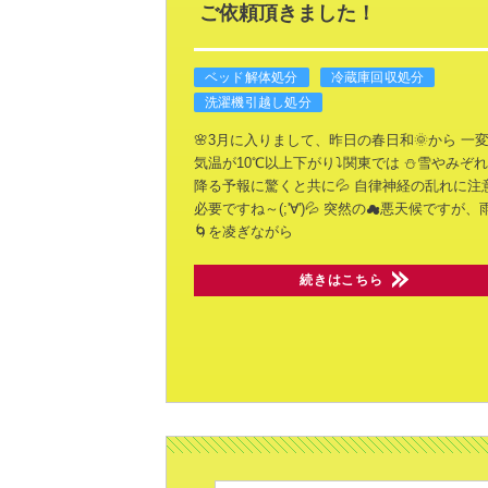
ご依頼頂きました！
ベッド解体処分
冷蔵庫回収処分
洗濯機引越し処分
🌸3月に入りまして、昨日の春日和🌞から
一変
気温が10℃以上下がり⤵関東では
⛄雪やみぞれ
降る予報に驚くと共に💦
自律神経の乱れに注
必要ですね～(;'∀')💦
突然の☁悪天候ですが、
🌀を凌ぎながら
続きはこちら