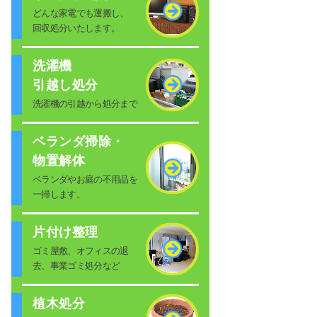
どんな家電でも運搬し、
回収処分いたします。
洗濯機
引越し処分
洗濯機の引越から処分まで
ベランダ掃除・
物置解体
ベランダやお庭の不用品を
一掃します。
片付け整理
ゴミ屋敷、オフィスの退
去、事業ゴミ処分など
植木処分