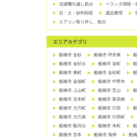
洗濯機引越し処分
ベランダ掃除・
石・土・砂利回収
遺品整理
エアコン取り外し、処分
エリアカテゴリ
船橋市 金杉
船橋市 坪井東
船
船橋市 金杉台
船橋市 栄町
船
船橋市 東町
船橋市 金杉町
船
船橋市 金堀町
船橋市 中野木
船橋市 上山町
船橋市 芝山
船
船橋市 北本町
船橋市 新高根
船橋市 大穴町
船橋市 行田
船
船橋市 大穴南
船橋市 行田町
船橋市 駿河台
船橋市 本町
船
船橋市 宮本
船橋市 海神
船橋