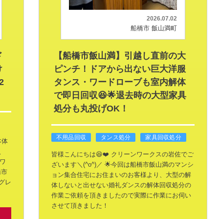
2026.07.02
船橋市 飯山満町
ド
【船橋市飯山満】引越し直前の大
け
ピンチ！ドアから出ない巨大洋服
2
タンス・ワードローブも室内解体
で即日回収😆🌟退去時の大型家具
処分も丸投げOK！
不用品回収
タンス処分
家具回収処分
本体
＼
皆様こんにちは😆❤️ クリーンワークスの岩佐でご
ンワ
ざいます＼(^o^)／
🌟今回は船橋市飯山満のマンシ
橋市
ョン集合住宅にお住まいのお客様より、大型の解
グレ
体しないと出せない婚礼ダンスの解体回収処分の
作業ご依頼を頂きましたので実際に作業にお伺い
させて頂きました！