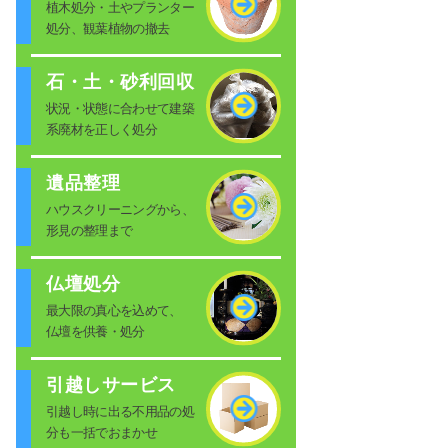
植木処分・土やプランター
処分、観葉植物の撤去
石・土・砂利回収
状況・状態に合わせて建築
系廃材を正しく処分
遺品整理
ハウスクリーニングから、
形見の整理まで
仏壇処分
最大限の真心を込めて、
仏壇を供養・処分
引越しサービス
引越し時に出る不用品の処
分も一括でおまかせ