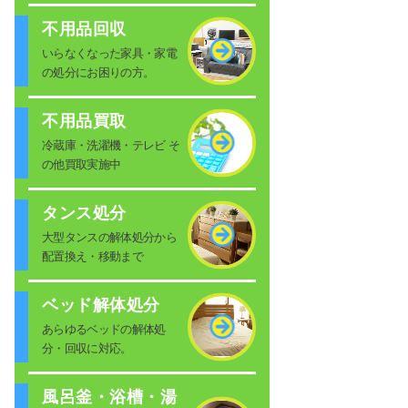
不用品回収
いらなくなった家具・家電
の処分にお困りの方。
不用品買取
冷蔵庫・洗濯機・テレビ そ
の他買取実施中
タンス処分
大型タンスの解体処分から
配置換え・移動まで
ベッド解体処分
あらゆるベッドの解体処
分・回収に対応。
風呂釜・浴槽・湯