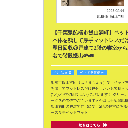
2026.08.06
船橋市 飯山満町
【千葉県船橋市飯山満町】ベッ
本体を残して厚手マットレスだ
即日回収😍戸建て2階の寝室から
名で階段搬出🌱🚛
不用品回収
ベッド解体処分
船橋市飯山満町（はさまちょう）で、ベッド
を残してマットレスだけ処分したいお客様へ
(^o^)／
🌱皆様おはようございます！ クリー
ークスの岩佐でございます☀️今回は千葉県船
飯山満町の戸建て住宅にて、2階の寝室にある
ーの厚手ベッドマット
続きはこちら