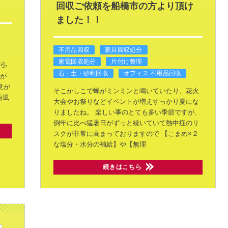
回収ご依頼を船橋市の方より頂け
ました！！
不用品回収
家具回収処分
家電回収処分
片付け整理
💦
石・土・砂利回収
オフィス 不用品回収
が
意が
そこかしこで蝉がミンミンと鳴いていたり、花火
雨風
大会やお祭りなどイベントが増えすっかり夏にな
りましたね。
楽しい事のとても多い季節ですが、
例年に比べ猛暑日がずっと続いていて熱中症のリ
スクが非常に高まっておりますので
【こまめ×２
な塩分・水分の補給】や【無理
続きはこちら