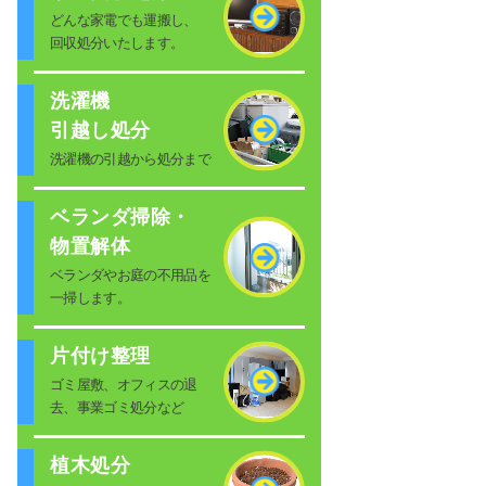
どんな家電でも運搬し、
回収処分いたします。
洗濯機
引越し処分
洗濯機の引越から処分まで
ベランダ掃除・
物置解体
ベランダやお庭の不用品を
一掃します。
片付け整理
ゴミ屋敷、オフィスの退
去、事業ゴミ処分など
植木処分