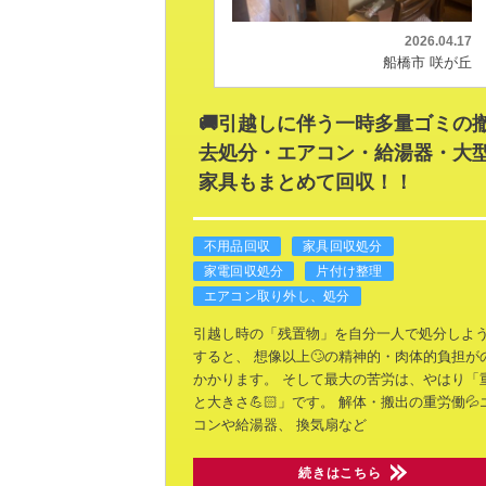
2026.04.17
船橋市 咲が丘
🚚引越しに伴う一時多量ゴミの
去処分・エアコン・給湯器・大
家具もまとめて回収！！
不用品回収
家具回収処分
家電回収処分
片付け整理
エアコン取り外し、処分
引越し時の「残置物」を自分一人で処分しよ
すると、
想像以上🙄の精神的・肉体的負担が
かかります。
そして最大の苦労は、やはり「
と大きさ💪🏻」です。
解体・搬出の重労働💦
コンや給湯器、
換気扇など
続きはこちら