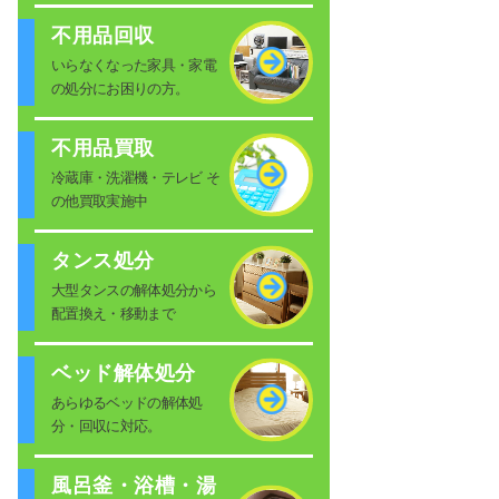
不用品回収
いらなくなった家具・家電
の処分にお困りの方。
不用品買取
冷蔵庫・洗濯機・テレビ そ
の他買取実施中
タンス処分
大型タンスの解体処分から
配置換え・移動まで
ベッド解体処分
あらゆるベッドの解体処
分・回収に対応。
風呂釜・浴槽・湯