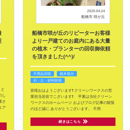
2020.04.24
船橋市 咲が丘
撤
船橋市咲が丘のリピーターお客様
型
より一戸建てのお庭内にある大量
の植木・プランターの回収御依頼
を頂きました(^^)/
不用品回収
植木処分
石・土・砂利回収
うと
皆様おはようございます❗
クリーンワークスの営
のし
業担当岩佐でこざいます❗
平素は当社クリーン
重さ
ワークスのホームページ
およびブログ記事の観覧
エア
のほど誠に
ありがとうございます。
不用
続きはこちら