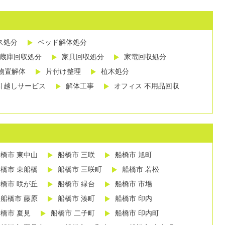
ス処分
ベッド解体処分
蔵庫回収処分
家具回収処分
家電回収処分
物置解体
片付け整理
植木処分
引越しサービス
解体工事
オフィス 不用品回収
橋市 東中山
船橋市 三咲
船橋市 旭町
橋市 東船橋
船橋市 三咲町
船橋市 若松
橋市 咲が丘
船橋市 緑台
船橋市 市場
船橋市 藤原
船橋市 湊町
船橋市 印内
橋市 夏見
船橋市 二子町
船橋市 印内町