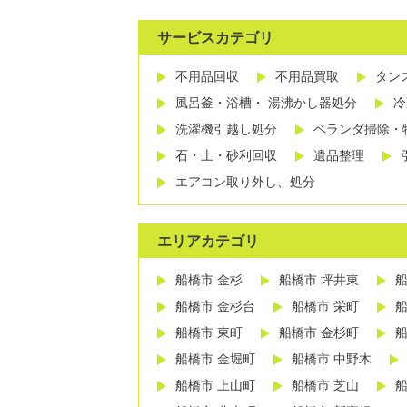
サービスカテゴリ
不用品回収
不用品買取
タン
風呂釜・浴槽・ 湯沸かし器処分
冷
洗濯機引越し処分
ベランダ掃除・
石・土・砂利回収
遺品整理
エアコン取り外し、処分
エリアカテゴリ
船橋市 金杉
船橋市 坪井東
船
船橋市 金杉台
船橋市 栄町
船
船橋市 東町
船橋市 金杉町
船
船橋市 金堀町
船橋市 中野木
船橋市 上山町
船橋市 芝山
船