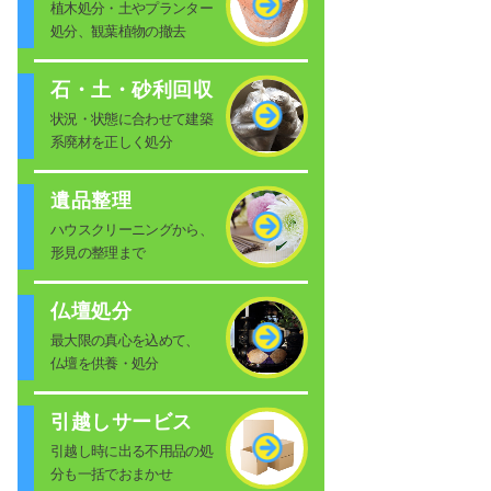
植木処分・土やプランター
処分、観葉植物の撤去
石・土・砂利回収
状況・状態に合わせて建築
系廃材を正しく処分
遺品整理
ハウスクリーニングから、
形見の整理まで
仏壇処分
最大限の真心を込めて、
仏壇を供養・処分
引越しサービス
引越し時に出る不用品の処
分も一括でおまかせ