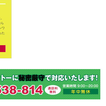
た。
おら
ンワ
った