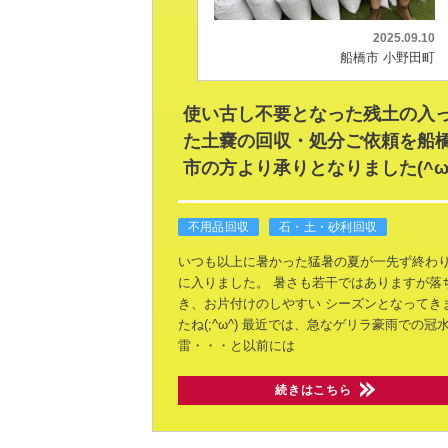
2025.09.10
船橋市 小野田町
使い古し不要となった残土の入
た土嚢の回収・処分ご依頼を船
市の方より承りとなりました(^ω
不用品回収
石・土・砂利回収
いつも以上に暑かった猛暑の夏が一先ず終わり
に入りました。
暑さも若干ではありますが落
き、お片付けのしやすい
シーズンとなってき
たね(;^ω^)
最近では、急なゲリラ豪雨での冠
雷・・・と以前には
続きはこちら