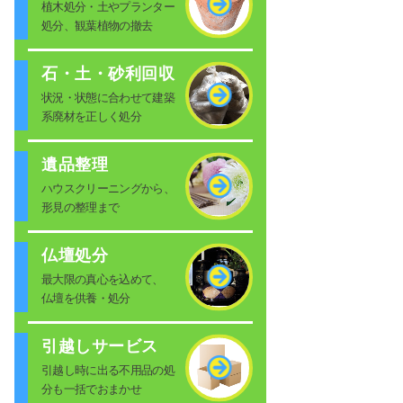
植木処分・土やプランター
処分、観葉植物の撤去
石・土・砂利回収
状況・状態に合わせて建築
系廃材を正しく処分
遺品整理
ハウスクリーニングから、
形見の整理まで
仏壇処分
最大限の真心を込めて、
仏壇を供養・処分
引越しサービス
引越し時に出る不用品の処
分も一括でおまかせ