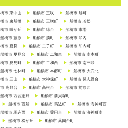
橋市 東中山
船橋市 三咲
船橋市 旭町
橋市 東船橋
船橋市 三咲町
船橋市 若松
橋市 咲が丘
船橋市 緑台
船橋市 市場
船橋市 藤原
船橋市 湊町
船橋市 印内
橋市 夏見
船橋市 二子町
船橋市 印内町
船橋市 夏見台
船橋市 二和東
船橋市 南本町
橋市 夏見町
船橋市 二和西
船橋市 南三咲
船橋市 七林町
船橋市 本郷町
船橋市 大穴北
橋市 三山
船橋市 大神保町
船橋市 習志野台
市 高野台
船橋市 高根台
船橋市 前原西
船橋市 西習志野
船橋市 前貝塚町
船橋市 西船
船橋市 馬込町
船橋市 海神町西
船橋市 馬込西
船橋市 薬円台
船橋市 海神町南
船橋市 松が丘
船橋市 薬園台町