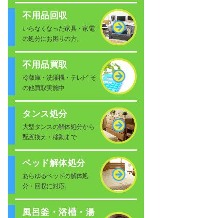
不用品回収
いらなくなった家具・家電
の処分にお困りの方。
不用品買取
冷蔵庫・洗濯機・テレビ そ
の他買取実施中
タンス処分
大型タンスの解体処分から
配置換え・移動まで
ベッド解体処分
あらゆるベッドの解体処
分・回収に対応。
風呂釜・浴槽・湯