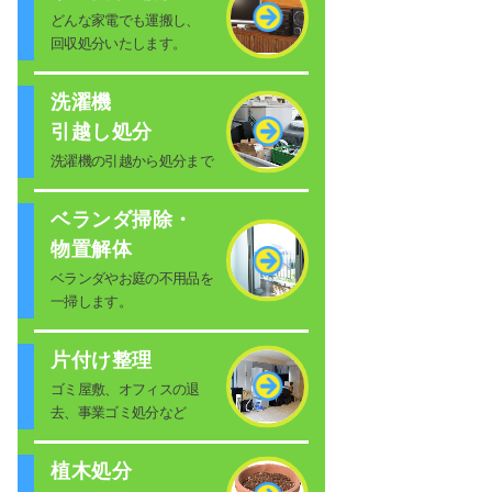
どんな家電でも運搬し、
回収処分いたします。
洗濯機
引越し処分
洗濯機の引越から処分まで
ベランダ掃除・
物置解体
ベランダやお庭の不用品を
一掃します。
片付け整理
ゴミ屋敷、オフィスの退
去、事業ゴミ処分など
植木処分