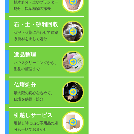
植木処分・土やプランター
処分、観葉植物の撤去
石・土・砂利回収
状況・状態に合わせて建築
系廃材を正しく処分
遺品整理
ハウスクリーニングから、
形見の整理まで
仏壇処分
最大限の真心を込めて、
仏壇を供養・処分
引越しサービス
引越し時に出る不用品の処
分も一括でおまかせ