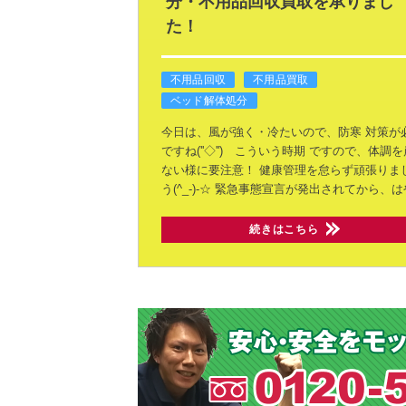
分・不用品回収買取を承りまし
た！
不用品回収
不用品買取
ベッド解体処分
今日は、風が強く・冷たいので、防寒
対策が
ですね(''◇'')ゞこういう時期
ですので、体調を
ない様に要注意！
健康管理を怠らず頑張りま
う(^_-)-☆
緊急事態宣言が発出されてから、は
続きはこちら