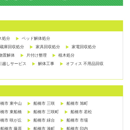
ス処分
ベッド解体処分
蔵庫回収処分
家具回収処分
家電回収処分
物置解体
片付け整理
植木処分
引越しサービス
解体工事
オフィス 不用品回収
橋市 東中山
船橋市 三咲
船橋市 旭町
橋市 東船橋
船橋市 三咲町
船橋市 若松
橋市 咲が丘
船橋市 緑台
船橋市 市場
船橋市 藤原
船橋市 湊町
船橋市 印内