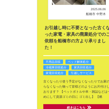
2025.06.06
船橋市 中野木
お引越し時に不要となった古く
った家電・家具の廃棄処分での
依頼を船橋市の方より承りまし
た！
不用品回収
ベッド解体処分
冷蔵庫回収処分
家具回収処分
家電回収処分
引越しサービス
古くなったり使う予定がなくなったりでお家
らなくなった物って皆様どのようにお片付け
おります？
【ペットボトルや本・雑誌などは
めにして資源ゴミの日に
ゴミ出し】
【燃
続きはこちら