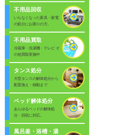
不用品回収
いらなくなった家具・家電
の処分にお困りの方。
不用品買取
冷蔵庫・洗濯機・テレビ そ
の他買取実施中
タンス処分
大型タンスの解体処分から
配置換え・移動まで
ベッド解体処分
あらゆるベッドの解体処
分・回収に対応。
風呂釜・浴槽・湯