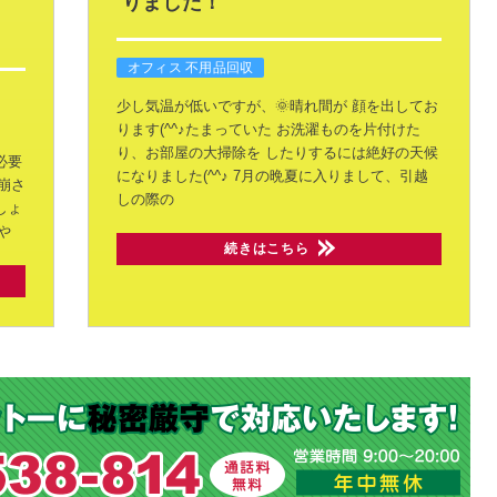
りました！
オフィス 不用品回収
少し気温が低いですが、🌞晴れ間が
顔を出してお
ります(^^♪たまっていた
お洗濯ものを片付けた
り、お部屋の大掃除を
したりするには絶好の天候
必要
になりました(^^♪
7月の晩夏に入りまして、引越
崩さ
しの際の
しょ
や
続きはこちら