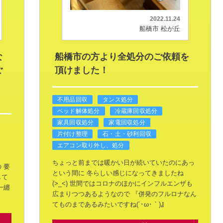
2022.11.24
船橋市 松が丘
な
船橋市の方より全処分のご依頼を
ご
頂けました！
不用品回収
タンス処分
ベッド解体処分
冷蔵庫回収処分
家具回収処分
家電回収処分
片付け整理
石・土・砂利回収
エアコン取り外し、処分
ちょっと前までは暖かい日が続いていたのにあっ
の
要
という間に
冬らしい感じになってきましたね
して
(>_<)
世間ではコロナのほかにインフルエンザも
一纏
広まりつつあるようなので
『併発のフルロナなん
てものまであるみたいですね(´･ω･｀)』