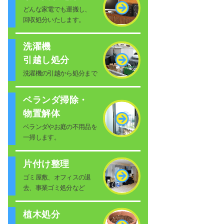
どんな家電でも運搬し、
回収処分いたします。
洗濯機
引越し処分
洗濯機の引越から処分まで
ベランダ掃除・
物置解体
ベランダやお庭の不用品を
一掃します。
片付け整理
ゴミ屋敷、オフィスの退
去、事業ゴミ処分など
植木処分