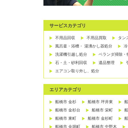
サービスカテゴリ
不用品回収
不用品買取
タン
風呂釜・浴槽・ 湯沸かし器処分
冷
洗濯機引越し処分
ベランダ掃除・
石・土・砂利回収
遺品整理
エアコン取り外し、処分
エリアカテゴリ
船橋市 金杉
船橋市 坪井東
船
船橋市 金杉台
船橋市 栄町
船
船橋市 東町
船橋市 金杉町
船
船橋市 金堀町
船橋市 中野木