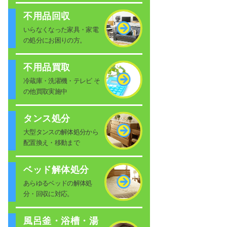
不用品回収
いらなくなった家具・家電
の処分にお困りの方。
不用品買取
冷蔵庫・洗濯機・テレビ そ
の他買取実施中
タンス処分
大型タンスの解体処分から
配置換え・移動まで
ベッド解体処分
あらゆるベッドの解体処
分・回収に対応。
風呂釜・浴槽・湯