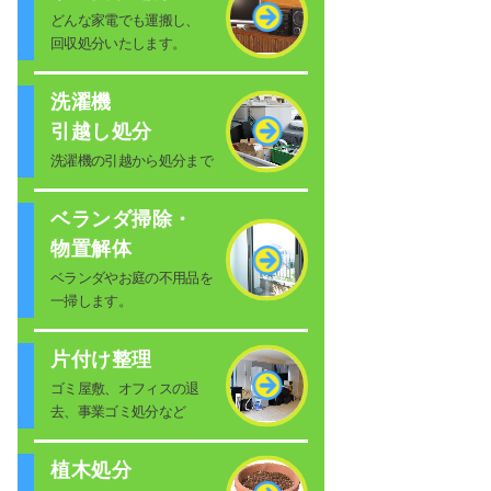
どんな家電でも運搬し、
回収処分いたします。
洗濯機
引越し処分
洗濯機の引越から処分まで
ベランダ掃除・
物置解体
ベランダやお庭の不用品を
一掃します。
片付け整理
ゴミ屋敷、オフィスの退
去、事業ゴミ処分など
植木処分