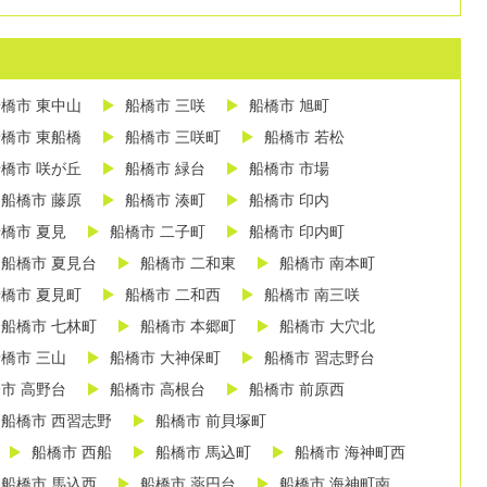
橋市 東中山
船橋市 三咲
船橋市 旭町
橋市 東船橋
船橋市 三咲町
船橋市 若松
橋市 咲が丘
船橋市 緑台
船橋市 市場
船橋市 藤原
船橋市 湊町
船橋市 印内
橋市 夏見
船橋市 二子町
船橋市 印内町
船橋市 夏見台
船橋市 二和東
船橋市 南本町
橋市 夏見町
船橋市 二和西
船橋市 南三咲
船橋市 七林町
船橋市 本郷町
船橋市 大穴北
橋市 三山
船橋市 大神保町
船橋市 習志野台
市 高野台
船橋市 高根台
船橋市 前原西
船橋市 西習志野
船橋市 前貝塚町
船橋市 西船
船橋市 馬込町
船橋市 海神町西
船橋市 馬込西
船橋市 薬円台
船橋市 海神町南