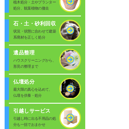
植木処分・土やプランター
処分、観葉植物の撤去
石・土・砂利回収
状況・状態に合わせて建築
系廃材を正しく処分
遺品整理
ハウスクリーニングから、
形見の整理まで
仏壇処分
最大限の真心を込めて、
仏壇を供養・処分
引越しサービス
引越し時に出る不用品の処
分も一括でおまかせ