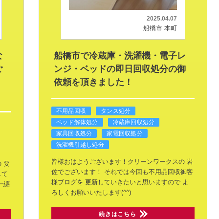
2025.04.07
船橋市 本町
な
船橋市で冷蔵庫・洗濯機・電子レ
ご
ンジ・ベッドの即日回収処分の御
依頼を頂きました！
不用品回収
タンス処分
ベッド解体処分
冷蔵庫回収処分
家具回収処分
家電回収処分
洗濯機引越し処分
皆様おはようございます！クリーンワークスの
岩
の
要
佐でございます！
それでは今回も不用品回収御客
して
様ブログを
更新していきたいと思いますので
よ
一纏
ろしくお願いいたします(^^)
続きはこちら