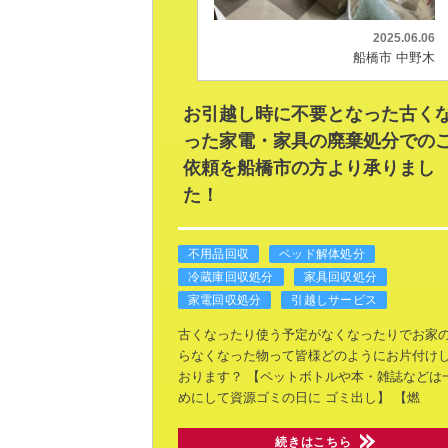
2025.06.06
船橋市 中野木
お引越し時に不要となった古く
った家電・家具の廃棄処分での
依頼を船橋市の方より承りまし
た！
不用品回収
ベッド解体処分
冷蔵庫回収処分
家具回収処分
家電回収処分
引越しサービス
古くなったり使う予定がなくなったりでお家
らなくなった物って皆様どのようにお片付け
おります？
【ペットボトルや本・雑誌などは
めにして資源ゴミの日に
ゴミ出し】
【燃
続きはこちら