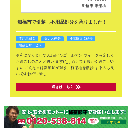
2019.05.03
船橋市 東船橋
船橋市で引越し不用品処分を承りました！
不用品回収
タンス処分
冷蔵庫回収処分
引越しサービス
令和になりまして3日目(^^♪ゴールデン
ウィークも楽しく
お過ごしのことと思い
ます(^_-)-☆とても暖かく過ごしや
すい
こんな日は新緑🍃が輝き、行楽地を散歩
するのも良
いですね(^^♪
新し
続きはこちら