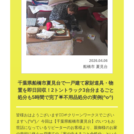
2026.04.06
船橋市 夏見台
千葉県船橋市夏見台で一戸建て家財道具・物
置を即日回収！2トントラック3台分まるごと
処分も5時間で完了🌟不用品処分の実例(^o^)
皆様おはようございます🙂‍↕️🌱クリーンワークスでござい
ます＼(^o^)／
今回は【千葉県船橋市夏見台】のいつもお
世話になっているリピーターのお客様より、親御様のお家
の売却に伴う一戸建ての「家の中まるごと全処分」という