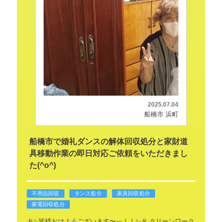
2025.07.04
船橋市 浜町
船橋市で婚礼ダンスの解体回収処分と家財道
具移動作業の即日対応ご依頼をいただきまし
た(^o^)
不用品回収
タンス処分
家具回収処分
家電回収処分
🎉✨皆様おはようございます〜っ！！✨🎉
クリーンワーク