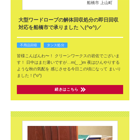
船橋市 上山町
大型ワードローブの解体回収処分の即日回収
対応を船橋市で承りました ＼(^o^)／
不用品回収
タンス処分
皆様こんばんわ〜！
クリーンワークスの岩佐でございま
す！
日中はまだ暑いですが…m(_ _)m
夜はひんやりする
ような秋の気配を
感じさせる今日この頃になって
まいり
ました！(^o^)
続きはこちら