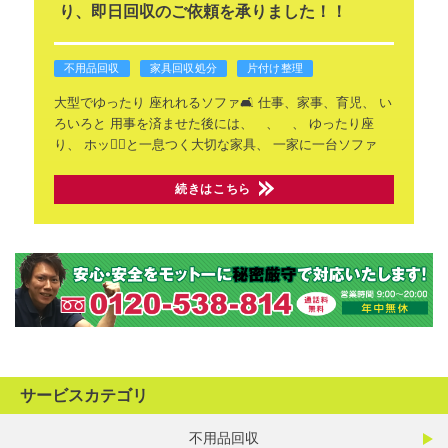
り、即日回収のご依頼を承りました！！
不用品回収
家具回収処分
片付け整理
大型でゆったり
座れれるソファ🛋️
仕事、家事、育児、
い
ろいろと
用事を済ませた後には、 、 、
ゆったり座
り、
ホッ😮‍💨と一息つく大切な家具、
一家に一台ソファ
続きはこちら
サービスカテゴリ
不用品回収