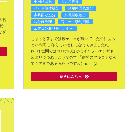
不用品回収
タンス処分
ベッド解体処分
冷蔵庫回収処分
家具回収処分
家電回収処分
の営
片付け整理
石・土・砂利回収
粉
エアコン取り外し、処分
ござ
ちょっと前までは暖かい日が続いていたのにあっ
という間に
冬らしい感じになってきましたね
(>_<)
世間ではコロナのほかにインフルエンザも
広まりつつあるようなので
『併発のフルロナなん
てものまであるみたいですね(´･ω･｀)』
続きはこちら