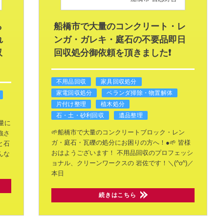
ら
船橋市で大量のコンクリート・レ
れ
ンガ・ガレキ・庭石の不要品即日
収
回収処分御依頼を頂きました❗
不用品回収
家具回収処分
家電回収処分
ベランダ掃除・物置解体
片付け整理
植木処分
石・土・砂利回収
遺品整理
量に
🌱船橋市で大量のコンクリートブロック・レン
強さ
ガ・庭石・瓦礫の処分にお困りの方へ！●🌱
皆様
と石
おはようございます！
不用品回収のプロフェッシ
んな
ョナル、クリーンワークスの
岩佐です！＼(^o^)／
本日
続きはこちら