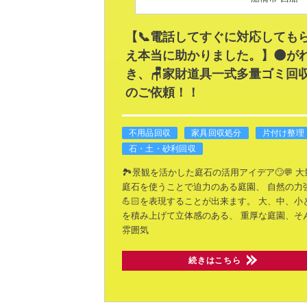
【📞電話してすぐに対応しても
え本当に助かりました。】🌑が
き、🪑家財道具一式多量ゴミ回
のご依頼！！
不用品回収
家具回収処分
片付け整理
石・土・砂利回収
🏞️景観を活かした庭石の活用アイデア🙄💬
大
庭石を使うことで迫力のある庭園、
自然の力
💪🏻を表現することが出来ます。
大、中、小
を積み上げて立体感のある、
重厚な庭園、そ
雰囲気
続きはこちら