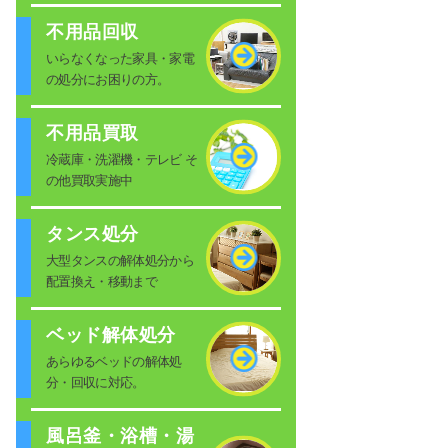
不用品回収
いらなくなった家具・家電
の処分にお困りの方。
不用品買取
冷蔵庫・洗濯機・テレビ そ
の他買取実施中
タンス処分
大型タンスの解体処分から
配置換え・移動まで
ベッド解体処分
あらゆるベッドの解体処
分・回収に対応。
風呂釜・浴槽・湯