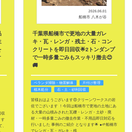
2026.06.01
船橋市 八木が谷
品
千葉県船橋市で更地の大量ガレ
生
キ・瓦・レンガ・残土・石・コン
を
クリートを即日回収🌟2トンダンプ
片
で一時多量ごみもスッキリ撤去😊
🚚
ベランダ掃除・物置解体
片付け整理
植木処分
石・土・砂利回収
皆様おはようございます😍クリーンワークスの岩
佐でございます ！今回は船橋市で更地の土地にあ
る大量の山積みされた瓦礫・レンガ・土砂・廃
回収
材・一時多量ごみの撤去作業・不用品即日対応を
ます
行いました 事例のご紹介 となります🌟
●🌱船橋市
て、
でレンガ・瓦・ガレキ・残
た、