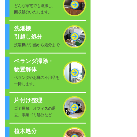
どんな家電でも運搬し、
回収処分いたします。
洗濯機
引越し処分
洗濯機の引越から処分まで
ベランダ掃除・
物置解体
ベランダやお庭の不用品を
一掃します。
片付け整理
ゴミ屋敷、オフィスの退
去、事業ゴミ処分など
植木処分