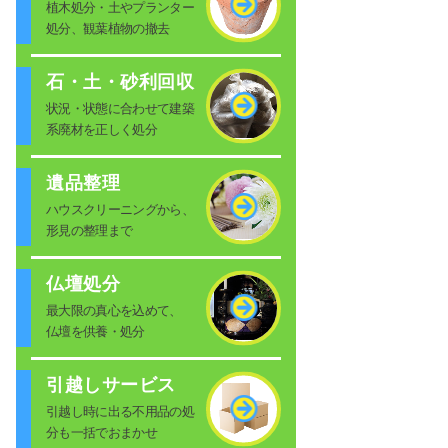
植木処分・土やプランター
処分、観葉植物の撤去
石・土・砂利回収
状況・状態に合わせて建築
系廃材を正しく処分
遺品整理
ハウスクリーニングから、
形見の整理まで
仏壇処分
最大限の真心を込めて、
仏壇を供養・処分
引越しサービス
引越し時に出る不用品の処
分も一括でおまかせ