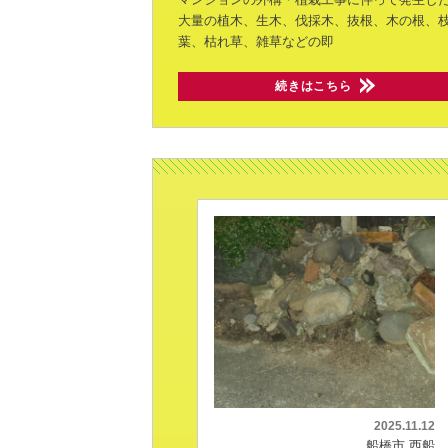
大量の植木、生木、伐採木、抜根、木の根、
葉、枯れ草、雑草などの即
続きはこちら
2025.11.12
船橋市 西船