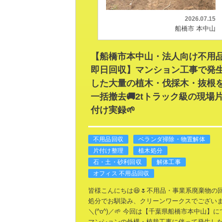
2026.07.15
船橋市 本中山
【船橋市本中山・法人向け不用
即日回収】マンション工事で発
した大量の植木・伐採木・抜根
一括撤去🚚2tトラック級の現場
付け実録🌱
不用品回収
ベランダ掃除・物置解体
片付け整理
植木処分
石・土・砂利回収
解体工事
オフィス 不用品回収
皆様こんにちは😆🌷不用品・事業系廃棄物の
処分でお馴染み、クリーンワークスでござい
＼(^o^)／🌱
今回は【千葉県船橋市本中山】に
マンションの外構・植栽工事に伴って発生し