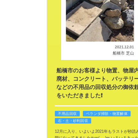
2021.12.01
船橋市 芝山
船橋市のお客様より物置、物屋
廃材、コンクリート、バッテリ
などの不用品の回収処分の御依
をいただきました❗
不用品回収
ベランダ掃除・物置解体
石・土・砂利回収
12月に入り、いよいよ2021年もラストが秒読
階になってきましたねm(_ _)m
いろいろあっ