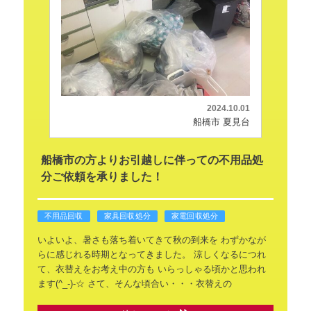
2024.10.01
船橋市 夏見台
船橋市の方よりお引越しに伴っての不用品処
分ご依頼を承りました！
不用品回収
家具回収処分
家電回収処分
いよいよ、暑さも落ち着いてきて秋の到来を
わずかなが
らに感じれる時期となってきました。
涼しくなるにつれ
て、衣替えをお考え中の方も
いらっしゃる頃かと思われ
ます(^_-)-☆
さて、そんな頃合い・・・衣替えの