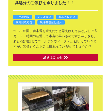
具処分のご依頼を承りました！！
不用品回収
タンス処分
家具回収処分
家電回収処分
洗濯機引越し処分
ついこの間、春本番を迎えたかと思えばもうあと少しで
5
月・・・時間の経過って本当に早いものです(;^ω^)
さあ、
あと2週間ほどでゴールデンウィークへと
はいっていきま
すが、皆様もうご予定は組まれている頃
でしょうか？
続きはこちら