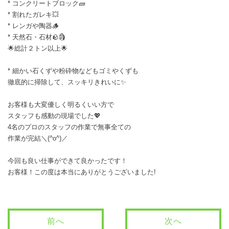
* コンクリートブロック🧱
* 割れたガレキ💥
* レンガや陶器🪵
* 天然石・石材🪨🗿
🌟総計２トン以上🌟
* 細かい石くずや粉砕物などもゴミやくずも
徹底的に掃除して、スッキリきれいに✨
お客様も大変優しく明るくいい方で
スタッフも感動の現場でした💖
4名のプロのスタッフの作業で無事全ての
作業が完結＼(^o^)／
今回も良い仕事ができて良かったです！
お客様！この度は本当にありがとうございました!
前へ
次へ