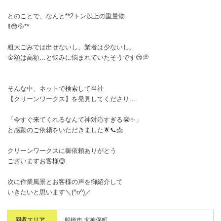
とのことで、なんと**2トン以上の重量物
‼️😳💦**
粗大ごみでは出せないし、業者は少ないし、
金額は高額…と悩みに悩まれていたそうです😢💭
そんな中、ネットで検索して当社
【クリーンワークス】を発見してくださり…
「今すぐ来てくれるなんて神対応すぎる😭✨」
と感動のご依頼をいただきました🌟📞📩
クリーンワークスに御依頼ありがとう
ございますお客様😊
次に作業風景とお客様の声を御紹介して
いきたいと思います＼(^o^)／
回収エリア
船橋市 大神保町