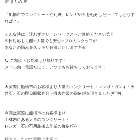
🌈 まとめ 🌈
「船橋市でコンクリートや瓦礫、レンガや石を処分したい…でもどうす
れば？」
そんな時は、迷わずクリーンワークスへご連絡ください😊‼️
即日対応も可能✨大量でも安心✨プロのスタッフが
あなたの悩みをスッキリ解決いたします🌞💪
📞 ご相談・お見積もり無料です！
メール📩・電話📞にて、いつでもお待ちしております！
🌟実際に船橋市のお客様より大量のコンクリート・レンガ・ガレキ・天
然石・石の即日回収処分・撤去作業の御依頼を頂きました(#^^#)
今回は実際に船橋市のお客様より
山林内にある大量のコンクリート・
レンガ・石の不用品撤去作業の御依頼を
頂きましたので実際に作業に