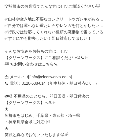
💡船橋市のお客様でこんな方はぜひご相談ください💡
✅山林や空き地に不要なコンクリートやガレキがある…
✅自分では運べない重たい石やレンガを何とかしたい…
✅行政では対応してくれない種類の廃棄物で困っている…
✅すぐにでも撤去したい！即日対応してほしい！
そんなお悩みをお持ちの方は、ぜひ
【クリーンワークス】にご相談ください😊📞✨
## 📞お問い合わせはこちら📞
📩 メール： \[[info@cleanworks.co.jp]
📞 電話：0120-538-814（年中無休・即日対応OK！）
🚛💨 不用品のことなら、即日回収・即日解決の
【クリーンワークス】へ💪✨
★
船橋市をはじめ、千葉県・東京都・埼玉県
・神奈川県全域に対応中‼️
★
笑顔と真心でお伺いいたします😊🌈