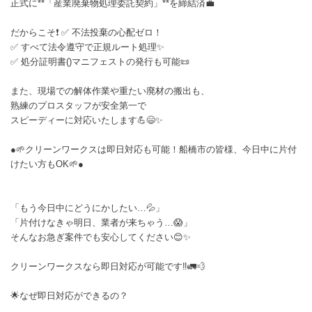
正式に**「産業廃棄物処理委託契約」**を締結済💼
だからこそ❗ ✅ 不法投棄の心配ゼロ！
✅ すべて法令遵守で正規ルート処理✨
✅ 処分証明書()マニフェストの発行も可能📜
また、現場での解体作業や重たい廃材の搬出も、
熟練のプロスタッフが安全第一で
スピーディーに対応いたします💪😄✨
●🌱クリーンワークスは即日対応も可能！船橋市の皆様、今日中に片付
けたい方もOK🌱●
「もう今日中にどうにかしたい…💦」
「片付けなきゃ明日、業者が来ちゃう…😱」
そんなお急ぎ案件でも安心してください😊✨
クリーンワークスなら即日対応が可能です‼️🚛💨
🌟なぜ即日対応ができるの？