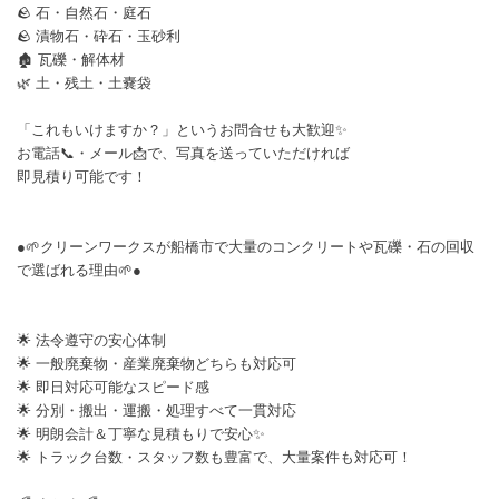
🪨 石・自然石・庭石
🪨 漬物石・砕石・玉砂利
🏚️ 瓦礫・解体材
🌿 土・残土・土嚢袋
「これもいけますか？」というお問合せも大歓迎✨
お電話📞・メール📩で、写真を送っていただければ
即見積り可能です！
●🌱クリーンワークスが船橋市で大量のコンクリートや瓦礫・石の回収
で選ばれる理由🌱●
🌟 法令遵守の安心体制
🌟 一般廃棄物・産業廃棄物どちらも対応可
🌟 即日対応可能なスピード感
🌟 分別・搬出・運搬・処理すべて一貫対応
🌟 明朗会計＆丁寧な見積もりで安心✨
🌟 トラック台数・スタッフ数も豊富で、大量案件も対応可！