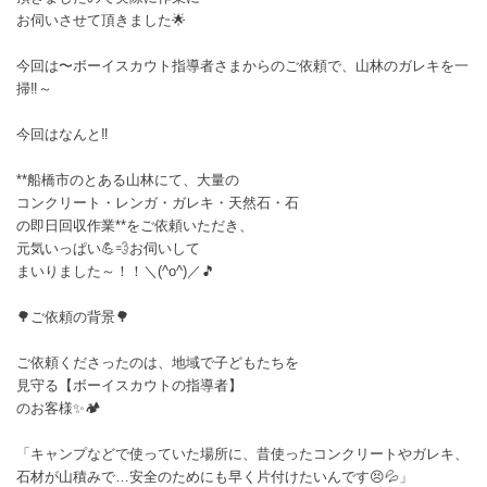
お伺いさせて頂きました🌟
今回は〜ボーイスカウト指導者さまからのご依頼で、山林のガレキを一
掃‼️～
今回はなんと‼️
**船橋市のとある山林にて、大量の
コンクリート・レンガ・ガレキ・天然石・石
の即日回収作業**をご依頼いただき、
元気いっぱい💪💨お伺いして
まいりました～！！＼(^o^)／🎵
🌳ご依頼の背景🌳
ご依頼くださったのは、地域で子どもたちを
見守る【ボーイスカウトの指導者】
のお客様✨🏕️
「キャンプなどで使っていた場所に、昔使ったコンクリートやガレキ、
石材が山積みで…安全のためにも早く片付けたいんです😣💦」