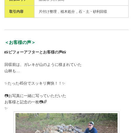
取引内容
片付け整理
植木処分
石・土・砂利回収
＜お客様の声＞
📸
ビフォーアフターとお客様の声
📸
回収前は、ガレキが山のように積まれていた
山林も…
✨たった45分でスッキリ爽快！！✨
📷お写真に一緒に写っていただいた
お客様と記念の一枚📷🌈
✨️