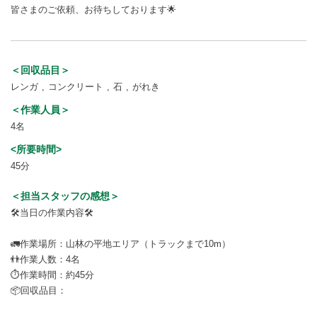
皆さまのご依頼、お待ちしております🌟
＜回収品目＞
レンガ
コンクリート
石
がれき
＜作業人員＞
4名
<所要時間>
45分
＜担当スタッフの感想＞
🛠️当日の作業内容🛠️
🚛作業場所：山林の平地エリア（トラックまで10m）
👬作業人数：4名
⏱️作業時間：約45分
📦回収品目：