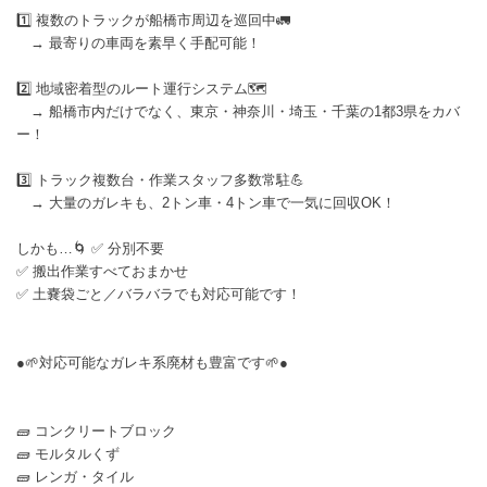
1️⃣ 複数のトラックが船橋市周辺を巡回中🚛
→ 最寄りの車両を素早く手配可能！
2️⃣ 地域密着型のルート運行システム🗺️
→ 船橋市内だけでなく、東京・神奈川・埼玉・千葉の1都3県をカバ
ー！
3️⃣ トラック複数台・作業スタッフ多数常駐💪
→ 大量のガレキも、2トン車・4トン車で一気に回収OK！
しかも…🌀 ✅ 分別不要
✅ 搬出作業すべておまかせ
✅ 土嚢袋ごと／バラバラでも対応可能です！
●🌱対応可能なガレキ系廃材も豊富です🌱●
🧱 コンクリートブロック
🧱 モルタルくず
🧱 レンガ・タイル