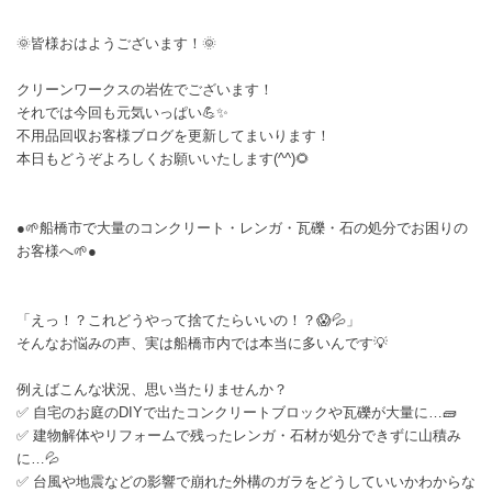
🌞皆様おはようございます！🌞
クリーンワークスの岩佐でございます！
それでは今回も元気いっぱい💪✨
不用品回収お客様ブログを更新してまいります！
本日もどうぞよろしくお願いいたします(^^)🌻
●🌱船橋市で大量のコンクリート・レンガ・瓦礫・石の処分でお困りの
お客様へ🌱●
「えっ！？これどうやって捨てたらいいの！？😱💦」
そんなお悩みの声、実は船橋市内では本当に多いんです💡
例えばこんな状況、思い当たりませんか？
✅ 自宅のお庭のDIYで出たコンクリートブロックや瓦礫が大量に…🧱
✅ 建物解体やリフォームで残ったレンガ・石材が処分できずに山積み
に…💦
✅ 台風や地震などの影響で崩れた外構のガラをどうしていいかわからな