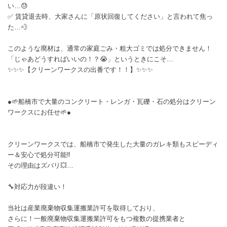
い…😓
✅ 賃貸退去時、大家さんに「原状回復してください」と言われて焦っ
た…💨
このような廃材は、通常の家庭ごみ・粗大ゴミでは処分できません！
「じゃあどうすればいいの！？😭」というときにこそ…
✨✨✨【クリーンワークスの出番です！！】✨✨✨
●🌱船橋市で大量のコンクリート・レンガ・瓦礫・石の処分はクリーン
ワークスにお任せ🌱●
クリーンワークスでは、船橋市で発生した大量のガレキ類もスピーディ
ー＆安心で処分可能‼️
その理由はズバリ💥…
🔧対応力が段違い！
当社は産業廃棄物収集運搬業許可を取得しており、
さらに！一般廃棄物収集運搬業許可をもつ複数の提携業者と