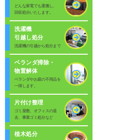
どんな家電でも運搬し、
回収処分いたします。
洗濯機
引越し処分
洗濯機の引越から処分まで
ベランダ掃除・
物置解体
ベランダやお庭の不用品を
一掃します。
片付け整理
ゴミ屋敷、オフィスの退
去、事業ゴミ処分など
植木処分