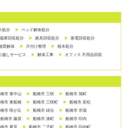
ス処分
ベッド解体処分
蔵庫回収処分
家具回収処分
家電回収処分
物置解体
片付け整理
植木処分
引越しサービス
解体工事
オフィス 不用品回収
橋市 東中山
船橋市 三咲
船橋市 旭町
橋市 東船橋
船橋市 三咲町
船橋市 若松
橋市 咲が丘
船橋市 緑台
船橋市 市場
船橋市 藤原
船橋市 湊町
船橋市 印内
橋市 夏見
船橋市 二子町
船橋市 印内町