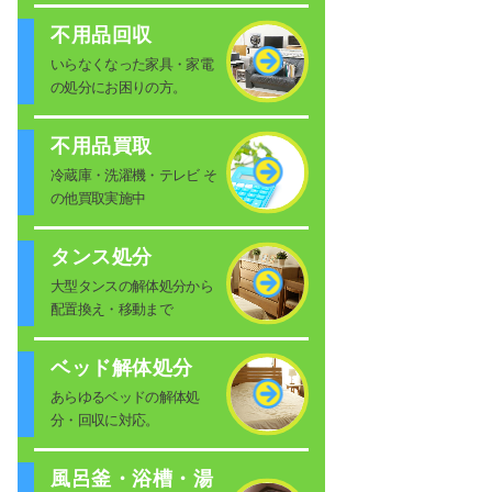
不用品回収
いらなくなった家具・家電
の処分にお困りの方。
不用品買取
冷蔵庫・洗濯機・テレビ そ
の他買取実施中
タンス処分
大型タンスの解体処分から
配置換え・移動まで
ベッド解体処分
あらゆるベッドの解体処
分・回収に対応。
風呂釜・浴槽・湯