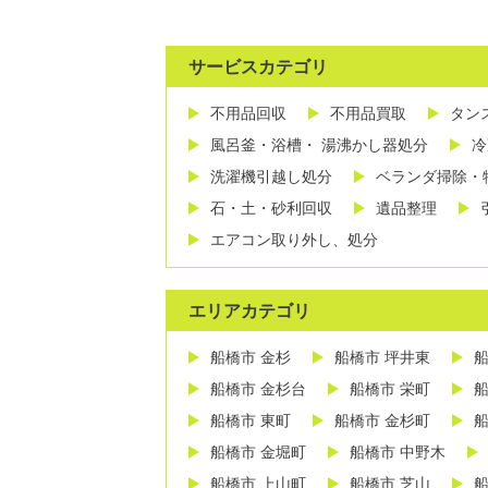
サービスカテゴリ
不用品回収
不用品買取
タン
風呂釜・浴槽・ 湯沸かし器処分
冷
洗濯機引越し処分
ベランダ掃除・
石・土・砂利回収
遺品整理
エアコン取り外し、処分
エリアカテゴリ
船橋市 金杉
船橋市 坪井東
船
船橋市 金杉台
船橋市 栄町
船
船橋市 東町
船橋市 金杉町
船
船橋市 金堀町
船橋市 中野木
船橋市 上山町
船橋市 芝山
船