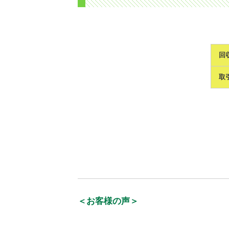
回
取
＜お客様の声＞