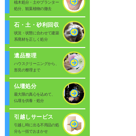
植木処分・土やプランター
処分、観葉植物の撤去
石・土・砂利回収
状況・状態に合わせて建築
系廃材を正しく処分
遺品整理
ハウスクリーニングから、
形見の整理まで
仏壇処分
最大限の真心を込めて、
仏壇を供養・処分
引越しサービス
引越し時に出る不用品の処
分も一括でおまかせ