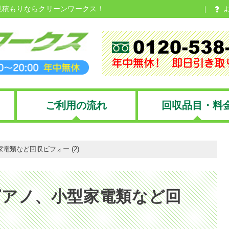
見積もりならクリーンワークス！
ご利用の流れ
回収品目・料
電類など回収ビフォー (2)
ピアノ、小型家電類など回