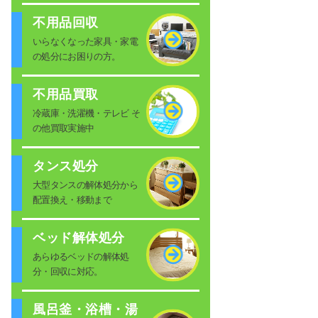
不用品回収
いらなくなった家具・家電
の処分にお困りの方。
不用品買取
冷蔵庫・洗濯機・テレビ そ
の他買取実施中
タンス処分
大型タンスの解体処分から
配置換え・移動まで
ベッド解体処分
あらゆるベッドの解体処
分・回収に対応。
風呂釜・浴槽・湯