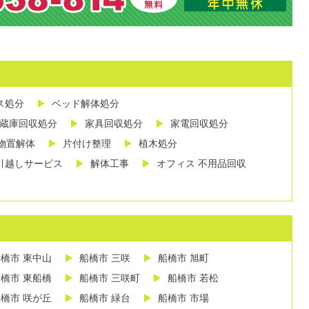
ス処分
ベッド解体処分
蔵庫回収処分
家具回収処分
家電回収処分
物置解体
片付け整理
植木処分
引越しサービス
解体工事
オフィス 不用品回収
橋市 東中山
船橋市 三咲
船橋市 旭町
橋市 東船橋
船橋市 三咲町
船橋市 若松
橋市 咲が丘
船橋市 緑台
船橋市 市場