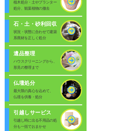
植木処分・土やプランター
処分、観葉植物の撤去
石・土・砂利回収
状況・状態に合わせて建築
系廃材を正しく処分
遺品整理
ハウスクリーニングから、
形見の整理まで
仏壇処分
最大限の真心を込めて、
仏壇を供養・処分
引越しサービス
引越し時に出る不用品の処
分も一括でおまかせ