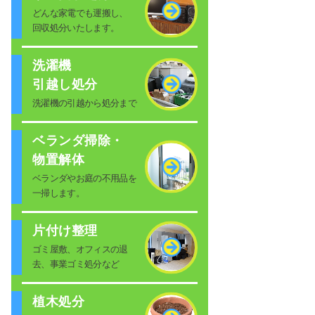
どんな家電でも運搬し、
回収処分いたします。
洗濯機
引越し処分
洗濯機の引越から処分まで
ベランダ掃除・
物置解体
ベランダやお庭の不用品を
一掃します。
片付け整理
ゴミ屋敷、オフィスの退
去、事業ゴミ処分など
植木処分