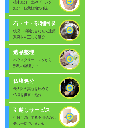
植木処分・土やプランター
処分、観葉植物の撤去
石・土・砂利回収
状況・状態に合わせて建築
系廃材を正しく処分
遺品整理
ハウスクリーニングから、
形見の整理まで
仏壇処分
最大限の真心を込めて、
仏壇を供養・処分
引越しサービス
引越し時に出る不用品の処
分も一括でおまかせ