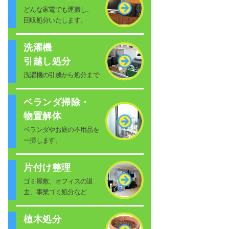
どんな家電でも運搬し、
回収処分いたします。
洗濯機
引越し処分
洗濯機の引越から処分まで
ベランダ掃除・
物置解体
ベランダやお庭の不用品を
一掃します。
片付け整理
ゴミ屋敷、オフィスの退
去、事業ゴミ処分など
植木処分