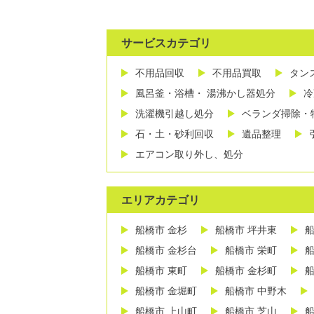
サービスカテゴリ
不用品回収
不用品買取
タン
風呂釜・浴槽・ 湯沸かし器処分
冷
洗濯機引越し処分
ベランダ掃除・
石・土・砂利回収
遺品整理
エアコン取り外し、処分
エリアカテゴリ
船橋市 金杉
船橋市 坪井東
船
船橋市 金杉台
船橋市 栄町
船
船橋市 東町
船橋市 金杉町
船
船橋市 金堀町
船橋市 中野木
船橋市 上山町
船橋市 芝山
船