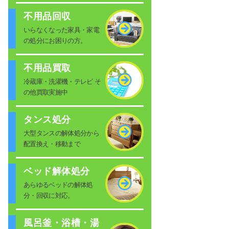
不用品回収
いらなくなった家具・家電
の処分にお困りの方。
不用品買取
冷蔵庫・洗濯機・テレビ そ
の他買取実施中
タンス処分
大型タンスの解体処分から
配置換え・移動まで
ベッド解体処分
あらゆるベッドの解体処
分・回収に対応。
風呂釜・浴槽・湯