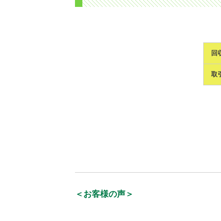
回
取
＜お客様の声＞