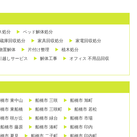
ス処分
ベッド解体処分
蔵庫回収処分
家具回収処分
家電回収処分
物置解体
片付け整理
植木処分
引越しサービス
解体工事
オフィス 不用品回収
橋市 東中山
船橋市 三咲
船橋市 旭町
橋市 東船橋
船橋市 三咲町
船橋市 若松
橋市 咲が丘
船橋市 緑台
船橋市 市場
船橋市 藤原
船橋市 湊町
船橋市 印内
橋市 夏見
船橋市 二子町
船橋市 印内町