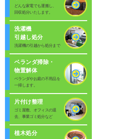
どんな家電でも運搬し、
回収処分いたします。
洗濯機
引越し処分
洗濯機の引越から処分まで
ベランダ掃除・
物置解体
ベランダやお庭の不用品を
一掃します。
片付け整理
ゴミ屋敷、オフィスの退
去、事業ゴミ処分など
植木処分