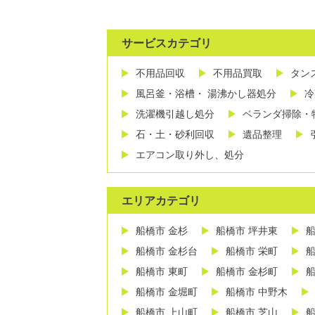
サービスカテゴリ
不用品回収
不用品買取
タン
風呂釜・浴槽・ 湯沸かし器処分
冷
洗濯機引越し処分
ベランダ掃除・
石・土・砂利回収
遺品整理
エアコン取り外し、処分
エリアカテゴリ
船橋市 金杉
船橋市 坪井東
船
船橋市 金杉台
船橋市 栄町
船
船橋市 東町
船橋市 金杉町
船
船橋市 金堀町
船橋市 中野木
船橋市 上山町
船橋市 芝山
船