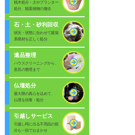
植木処分・土やプランター
処分、観葉植物の撤去
石・土・砂利回収
状況・状態に合わせて建築
系廃材を正しく処分
遺品整理
ハウスクリーニングから、
形見の整理まで
仏壇処分
最大限の真心を込めて、
仏壇を供養・処分
引越しサービス
引越し時に出る不用品の処
分も一括でおまかせ