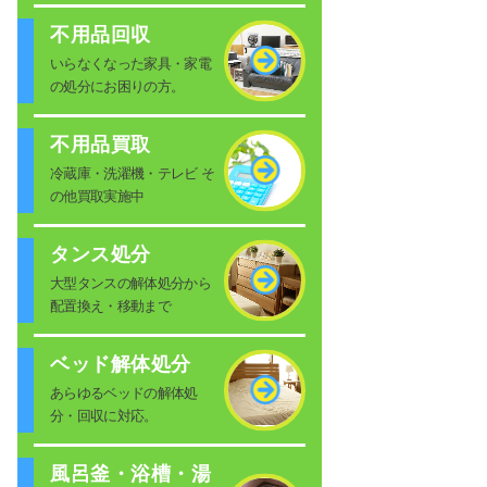
不用品回収
いらなくなった家具・家電
の処分にお困りの方。
不用品買取
冷蔵庫・洗濯機・テレビ そ
の他買取実施中
タンス処分
大型タンスの解体処分から
配置換え・移動まで
ベッド解体処分
あらゆるベッドの解体処
分・回収に対応。
風呂釜・浴槽・湯