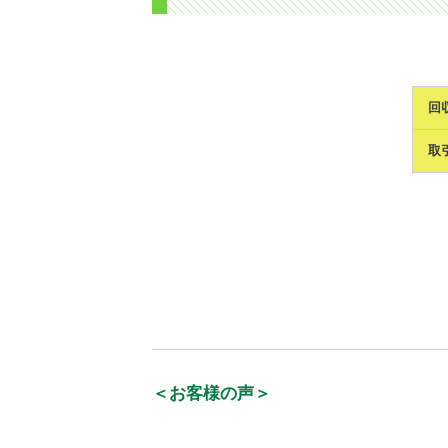
回
取
＜お客様の声＞