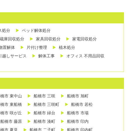
ス処分
ベッド解体処分
蔵庫回収処分
家具回収処分
家電回収処分
物置解体
片付け整理
植木処分
引越しサービス
解体工事
オフィス 不用品回収
橋市 東中山
船橋市 三咲
船橋市 旭町
橋市 東船橋
船橋市 三咲町
船橋市 若松
橋市 咲が丘
船橋市 緑台
船橋市 市場
船橋市 藤原
船橋市 湊町
船橋市 印内
橋市 夏見
船橋市 二子町
船橋市 印内町