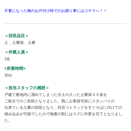
不要になった物のお片付け時でのお困り事にはコチラへ！！
＜回収品目＞
土
土嚢袋
土嚢
＜作業人員＞
3名
<所要時間>
30分
＜担当スタッフの感想＞
戸建て敷地内に溜めてしまった古土の入った土嚢袋３５袋を
ご処分でのご依頼となりました。既にお客様宅前にスタンバイの
出来ている土嚢の回収となり、尚且つトラックをすぐそばに付けての
積み込みが可能でしたので物量の割にはスグに作業を完了となりまし
た。