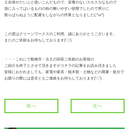
土自体がだいぶと使いこんだもので、栄養のないスカスカなもので
袋に入ってはいるものの粉の舞いやすい状態でしたので周りに
散らばらぬように配慮をしながらの作業となりました(;^ω^)
この度はクリーンワークスのご利用、誠にありがとうございます。
またのご依頼をお待ちしております('◇')ゞ
・・・これにて船橋市・古土の回収ご依頼のお客様の
ご紹介を終了とさせて頂きますがコチラの記事をお読み頂きました
皆様におかれましても、家電や家具・植木類・土物などの廃棄・処分で
お困りの際には是非ともご連絡をお待ちしております('◇')ゞ
前へ
次へ