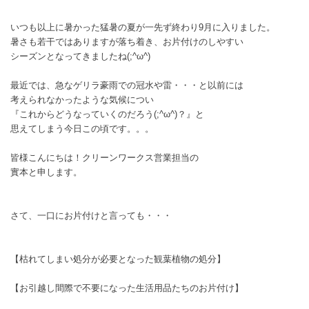
いつも以上に暑かった猛暑の夏が一先ず終わり9月に入りました。
暑さも若干ではありますが落ち着き、お片付けのしやすい
シーズンとなってきましたね(;^ω^)
最近では、急なゲリラ豪雨での冠水や雷・・・と以前には
考えられなかったような気候につい
『これからどうなっていくのだろう(;^ω^)？』と
思えてしまう今日この頃です。。。
皆様こんにちは！クリーンワークス営業担当の
實本と申します。
さて、一口にお片付けと言っても・・・
【枯れてしまい処分が必要となった観葉植物の処分】
【お引越し間際で不要になった生活用品たちのお片付け】