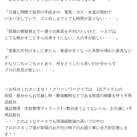
『引越し間際で役所の手続きや、電気・ガス・水道の契約で
バタバタしていて、ゴミ出しまでとても時間が足りない・・・』
『部屋の模様替えで一通りの家具を片付けたいけど、一人では
とても動かすことすら出来そうにない。人の手が欲しい・・・』
『実家の片付けをしに来たら、食器や古くなった衣類や壊れた家具など
が
かなりごちゃごちゃとあり、何をどうしたら良いのか分からず
プロの意見が欲しい・・・』
↑↑お任せくださいませ！！クリーンワークスでは、1点アイテムの
回収・処分からお引越し時・断捨離時などである程度の物量を伴う不用
品処分。
遺品整理・生前整理でトラック1～数台使うようなレベル。お引越し+不
用品処分
・・・どのようなケースでも現場経験値の高いプロ中の
プロのスタッフ達が皆様のお片付け時でのお困り事に全力対応致しま
す！！