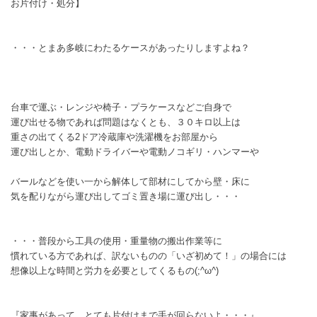
お片付け・処分】
・・・とまあ多岐にわたるケースがあったりしますよね？
台車で運ぶ・レンジや椅子・プラケースなどご自身で
運び出せる物であれば問題はなくとも、３０キロ以上は
重さの出てくる2ドア冷蔵庫や洗濯機をお部屋から
運び出しとか、電動ドライバーや電動ノコギリ・ハンマーや
バールなどを使い一から解体して部材にしてから壁・床に
気を配りながら運び出してゴミ置き場に運び出し・・・
・・・普段から工具の使用・重量物の搬出作業等に
慣れている方であれば、訳ないものの「いざ初めて！」の場合には
想像以上な時間と労力を必要としてくるもの(;^ω^)
『家事があって、とても片付けまで手が回らないよ・・・』