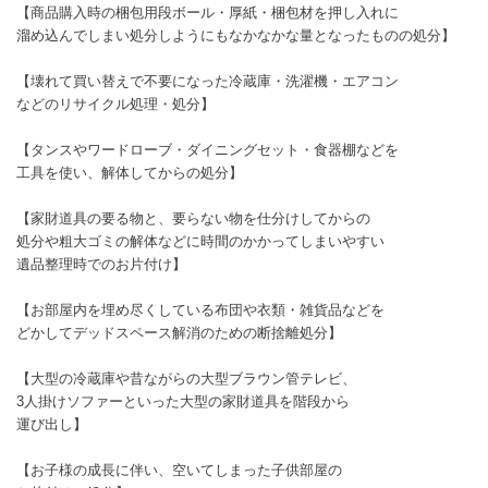
【商品購入時の梱包用段ボール・厚紙・梱包材を押し入れに
溜め込んでしまい処分しようにもなかなかな量となったものの処分】
【壊れて買い替えで不要になった冷蔵庫・洗濯機・エアコン
などのリサイクル処理・処分】
【タンスやワードローブ・ダイニングセット・食器棚などを
工具を使い、解体してからの処分】
【家財道具の要る物と、要らない物を仕分けしてからの
処分や粗大ゴミの解体などに時間のかかってしまいやすい
遺品整理時でのお片付け】
【お部屋内を埋め尽くしている布団や衣類・雑貨品などを
どかしてデッドスペース解消のための断捨離処分】
【大型の冷蔵庫や昔ながらの大型ブラウン管テレビ、
3人掛けソファーといった大型の家財道具を階段から
運び出し】
【お子様の成長に伴い、空いてしまった子供部屋の