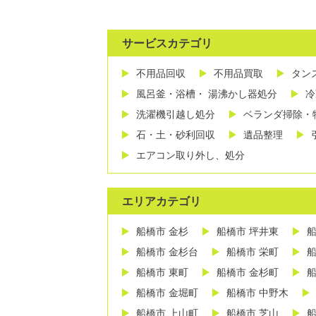
サービスカテゴリ
不用品回収
不用品買取
タン
風呂釜・浴槽・ 湯沸かし器処分
冷
洗濯機引越し処分
ベランダ掃除・
石・土・砂利回収
遺品整理
エアコン取り外し、処分
エリアカテゴリ
船橋市 金杉
船橋市 坪井東
船
船橋市 金杉台
船橋市 栄町
船
船橋市 東町
船橋市 金杉町
船
船橋市 金堀町
船橋市 中野木
船橋市 上山町
船橋市 芝山
船