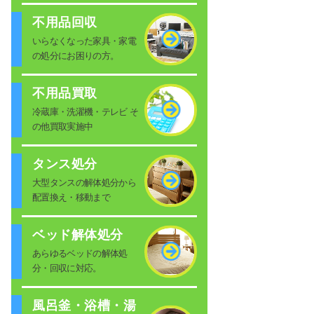
不用品回収
いらなくなった家具・家電
の処分にお困りの方。
不用品買取
冷蔵庫・洗濯機・テレビ そ
の他買取実施中
タンス処分
大型タンスの解体処分から
配置換え・移動まで
ベッド解体処分
あらゆるベッドの解体処
分・回収に対応。
風呂釜・浴槽・湯