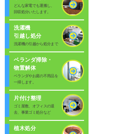
どんな家電でも運搬し、
回収処分いたします。
洗濯機
引越し処分
洗濯機の引越から処分まで
ベランダ掃除・
物置解体
ベランダやお庭の不用品を
一掃します。
片付け整理
ゴミ屋敷、オフィスの退
去、事業ゴミ処分など
植木処分