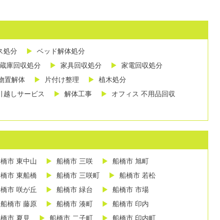
ス処分
ベッド解体処分
蔵庫回収処分
家具回収処分
家電回収処分
物置解体
片付け整理
植木処分
引越しサービス
解体工事
オフィス 不用品回収
橋市 東中山
船橋市 三咲
船橋市 旭町
橋市 東船橋
船橋市 三咲町
船橋市 若松
橋市 咲が丘
船橋市 緑台
船橋市 市場
船橋市 藤原
船橋市 湊町
船橋市 印内
橋市 夏見
船橋市 二子町
船橋市 印内町