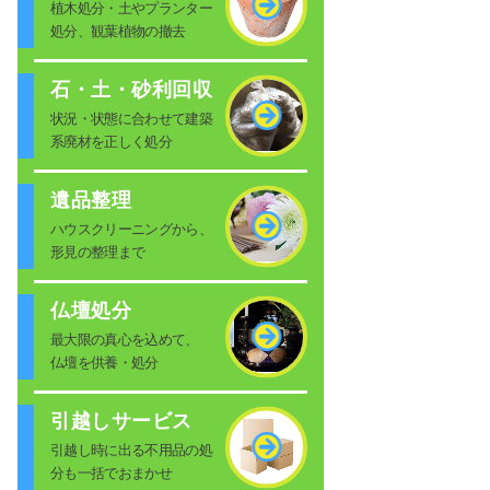
植木処分・土やプランター
処分、観葉植物の撤去
石・土・砂利回収
状況・状態に合わせて建築
系廃材を正しく処分
遺品整理
ハウスクリーニングから、
形見の整理まで
仏壇処分
最大限の真心を込めて、
仏壇を供養・処分
引越しサービス
引越し時に出る不用品の処
分も一括でおまかせ