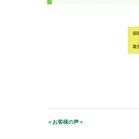
回
取
＜お客様の声＞