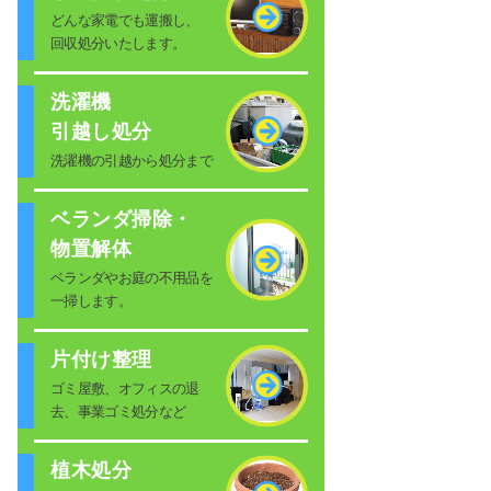
どんな家電でも運搬し、
回収処分いたします。
洗濯機
引越し処分
洗濯機の引越から処分まで
ベランダ掃除・
物置解体
ベランダやお庭の不用品を
一掃します。
片付け整理
ゴミ屋敷、オフィスの退
去、事業ゴミ処分など
植木処分