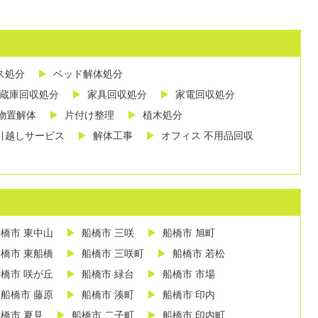
ス処分
ベッド解体処分
蔵庫回収処分
家具回収処分
家電回収処分
物置解体
片付け整理
植木処分
引越しサービス
解体工事
オフィス 不用品回収
橋市 東中山
船橋市 三咲
船橋市 旭町
橋市 東船橋
船橋市 三咲町
船橋市 若松
橋市 咲が丘
船橋市 緑台
船橋市 市場
船橋市 藤原
船橋市 湊町
船橋市 印内
橋市 夏見
船橋市 二子町
船橋市 印内町