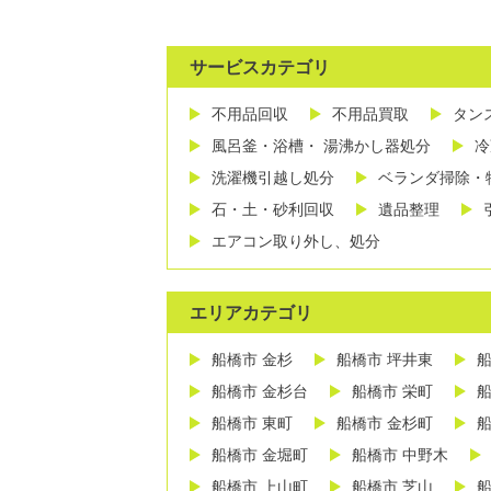
サービスカテゴリ
不用品回収
不用品買取
タン
風呂釜・浴槽・ 湯沸かし器処分
冷
洗濯機引越し処分
ベランダ掃除・
石・土・砂利回収
遺品整理
エアコン取り外し、処分
エリアカテゴリ
船橋市 金杉
船橋市 坪井東
船
船橋市 金杉台
船橋市 栄町
船
船橋市 東町
船橋市 金杉町
船
船橋市 金堀町
船橋市 中野木
船橋市 上山町
船橋市 芝山
船