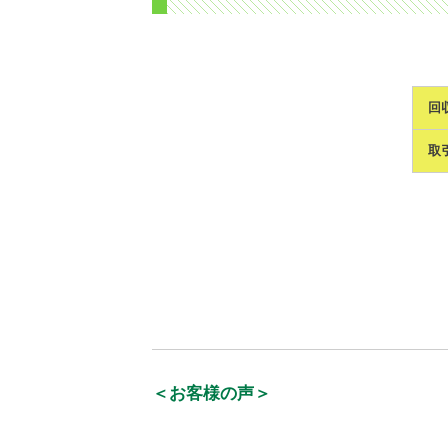
回
取
＜お客様の声＞