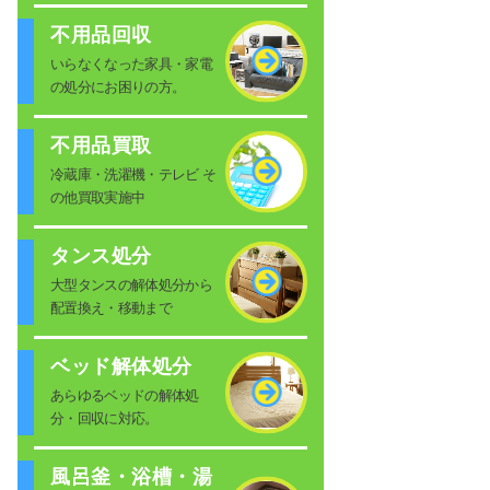
不用品回収
いらなくなった家具・家電
の処分にお困りの方。
不用品買取
冷蔵庫・洗濯機・テレビ そ
の他買取実施中
タンス処分
大型タンスの解体処分から
配置換え・移動まで
ベッド解体処分
あらゆるベッドの解体処
分・回収に対応。
風呂釜・浴槽・湯