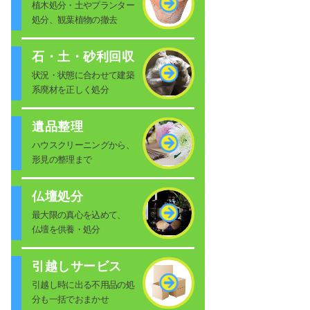
植木処分・土やプランター
処分、観葉植物の撤去
石・土・砂利回収
状況・状態に合わせて建築
系廃材を正しく処分
遺品整理
ハウスクリーニングから、
形見の整理まで
仏壇処分
最大限の真心を込めて、
仏壇を供養・処分
引越しサービス
引越し時に出る不用品の処
分も一括でおまかせ