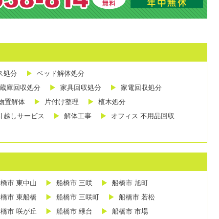
ス処分
ベッド解体処分
蔵庫回収処分
家具回収処分
家電回収処分
物置解体
片付け整理
植木処分
引越しサービス
解体工事
オフィス 不用品回収
橋市 東中山
船橋市 三咲
船橋市 旭町
橋市 東船橋
船橋市 三咲町
船橋市 若松
橋市 咲が丘
船橋市 緑台
船橋市 市場