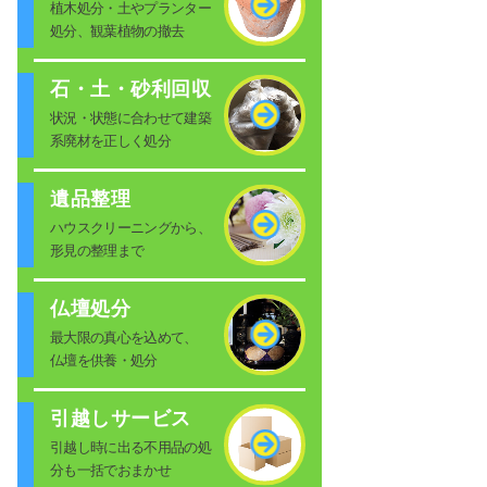
植木処分・土やプランター
処分、観葉植物の撤去
石・土・砂利回収
状況・状態に合わせて建築
系廃材を正しく処分
遺品整理
ハウスクリーニングから、
形見の整理まで
仏壇処分
最大限の真心を込めて、
仏壇を供養・処分
引越しサービス
引越し時に出る不用品の処
分も一括でおまかせ