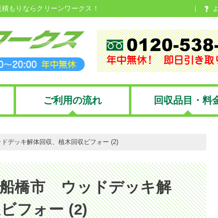
見積もりならクリーンワークス！
ご利用の流れ
回収品目・料
ウッドデッキ解体回収、植木回収ビフォー (2)
日 船橋市 ウッドデッキ解
フォー (2)