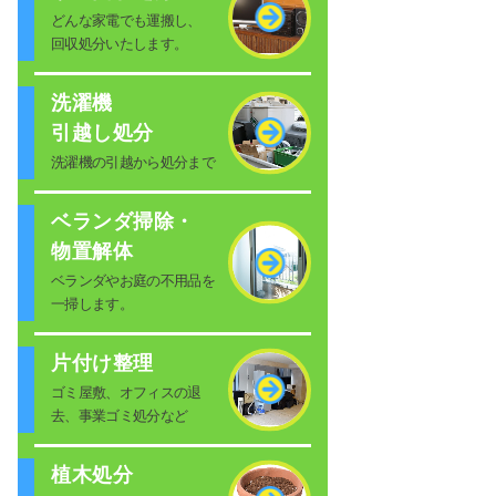
どんな家電でも運搬し、
回収処分いたします。
洗濯機
引越し処分
洗濯機の引越から処分まで
ベランダ掃除・
物置解体
ベランダやお庭の不用品を
一掃します。
片付け整理
ゴミ屋敷、オフィスの退
去、事業ゴミ処分など
植木処分