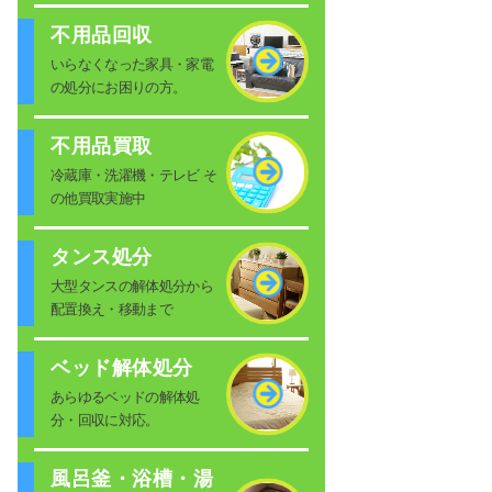
不用品回収
いらなくなった家具・家電
の処分にお困りの方。
不用品買取
冷蔵庫・洗濯機・テレビ そ
の他買取実施中
タンス処分
大型タンスの解体処分から
配置換え・移動まで
ベッド解体処分
あらゆるベッドの解体処
分・回収に対応。
風呂釜・浴槽・湯