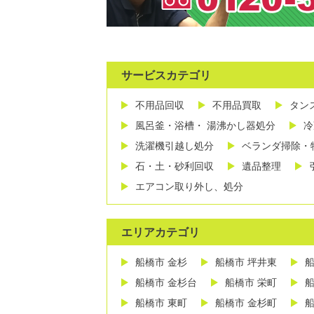
サービスカテゴリ
不用品回収
不用品買取
タン
風呂釜・浴槽・ 湯沸かし器処分
冷
洗濯機引越し処分
ベランダ掃除・
石・土・砂利回収
遺品整理
エアコン取り外し、処分
エリアカテゴリ
船橋市 金杉
船橋市 坪井東
船
船橋市 金杉台
船橋市 栄町
船
船橋市 東町
船橋市 金杉町
船