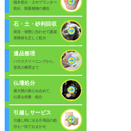
植木処分・土やプランター
処分、観葉植物の撤去
石・土・砂利回収
状況・状態に合わせて建築
系廃材を正しく処分
遺品整理
ハウスクリーニングから、
形見の整理まで
仏壇処分
最大限の真心を込めて、
仏壇を供養・処分
引越しサービス
引越し時に出る不用品の処
分も一括でおまかせ