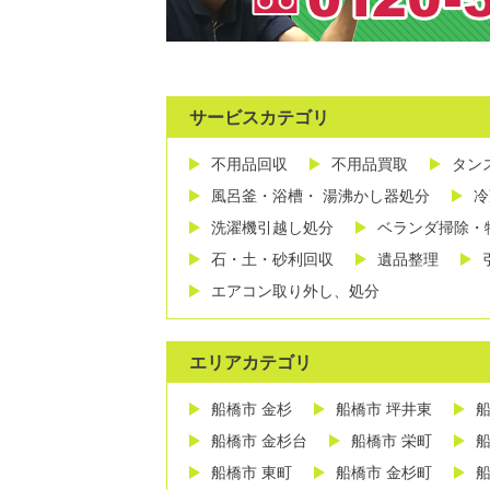
サービスカテゴリ
不用品回収
不用品買取
タン
風呂釜・浴槽・ 湯沸かし器処分
冷
洗濯機引越し処分
ベランダ掃除・
石・土・砂利回収
遺品整理
エアコン取り外し、処分
エリアカテゴリ
船橋市 金杉
船橋市 坪井東
船
船橋市 金杉台
船橋市 栄町
船
船橋市 東町
船橋市 金杉町
船