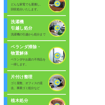
どんな家電でも運搬し、
回収処分いたします。
洗濯機
引越し処分
洗濯機の引越から処分まで
ベランダ掃除・
物置解体
ベランダやお庭の不用品を
一掃します。
片付け整理
ゴミ屋敷、オフィスの退
去、事業ゴミ処分など
植木処分