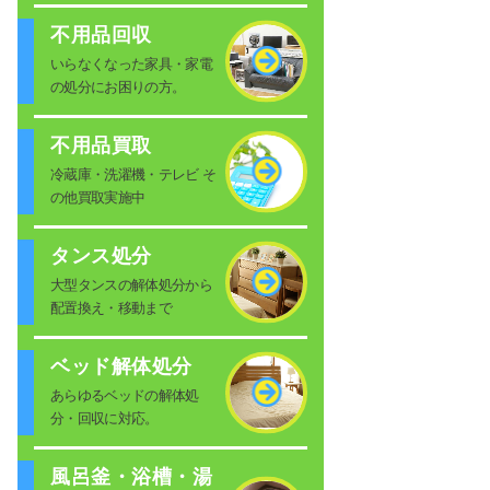
不用品回収
いらなくなった家具・家電
の処分にお困りの方。
不用品買取
冷蔵庫・洗濯機・テレビ そ
の他買取実施中
タンス処分
大型タンスの解体処分から
配置換え・移動まで
ベッド解体処分
あらゆるベッドの解体処
分・回収に対応。
風呂釜・浴槽・湯