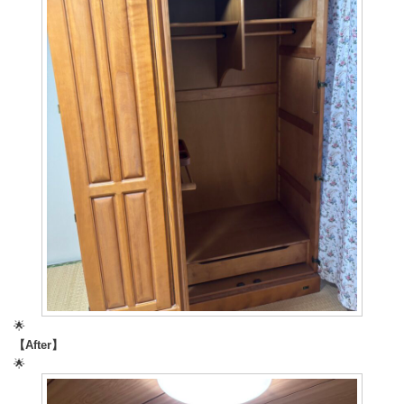
🌟
【After】
🌟