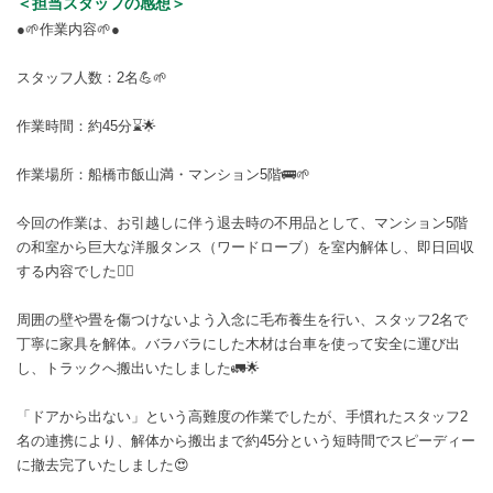
＜担当スタッフの感想＞
●🌱作業内容🌱●
スタッフ人数：2名💪🌱
作業時間：約45分⌛🌟
作業場所：船橋市飯山満・マンション5階🚌🌱
今回の作業は、お引越しに伴う退去時の不用品として、マンション5階
の和室から巨大な洋服タンス（ワードローブ）を室内解体し、即日回収
する内容でした🙂‍↕️
周囲の壁や畳を傷つけないよう入念に毛布養生を行い、スタッフ2名で
丁寧に家具を解体。バラバラにした木材は台車を使って安全に運び出
し、トラックへ搬出いたしました🚛🌟
「ドアから出ない」という高難度の作業でしたが、手慣れたスタッフ2
名の連携により、解体から搬出まで約45分という短時間でスピーディー
に撤去完了いたしました😍