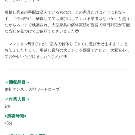
引越し業者の手配は済んでいるものの、この家具だけはどうにもなら
ず、「今日中に、解体してでも運び出してくれる業者はないか」と焦り
ながらネットで検索され、大型家具の解体実績が豊富で即日対応が可能
な当社を見つけてご依頼くださいました😍
「マンション5階ですが、室内で解体してすぐに運び出せますよ！」と
お伝えしたところ、引越し直前の大ピンチを回避できたと、大変安心し
てお任せいただけました＼(^o^)／🌟
＜回収品目＞
婚礼ダンス
大型ワードローブ
＜作業人員＞
2名
<所要時間>
45分