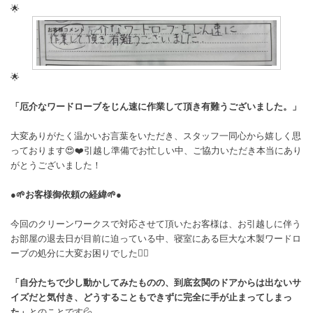
🌟
🌟
「厄介なワードローブをじん速に作業して頂き有難うございました。」
大変ありがたく温かいお言葉をいただき、スタッフ一同心から嬉しく思
っております😍❤️引越し準備でお忙しい中、ご協力いただき本当にあり
がとうございました！
●🌱お客様御依頼の経緯🌱●
今回のクリーンワークスで対応させて頂いたお客様は、お引越しに伴う
お部屋の退去日が目前に迫っている中、寝室にある巨大な木製ワードロ
ーブの処分に大変お困りでした🙂‍↕️
「自分たちで少し動かしてみたものの、到底玄関のドアからは出ないサ
イズだと気付き、どうすることもできずに完全に手が止まってしまっ
た」
とのことです💦