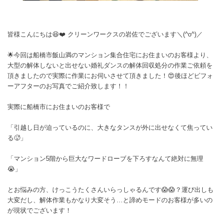
皆様こんにちは😆❤️ クリーンワークスの岩佐でございます＼(^o^)／
🌟今回は船橋市飯山満のマンション集合住宅にお住まいのお客様より、
大型の解体しないと出せない婚礼ダンスの解体回収処分の作業ご依頼を
頂きましたので実際に作業にお伺いさせて頂きました！😍後ほどビフォ
ーアフターのお写真でご紹介致します！！
実際に船橋市にお住まいのお客様で
「引越し日が迫っているのに、大きなタンスが外に出せなくて焦ってい
る🥵」
「マンション5階から巨大なワードローブを下ろすなんて絶対に無理
😭」
とお悩みの方、けっこうたくさんいらっしゃるんです😱😱？運び出しも
大変だし、解体作業もかなり大変そう…と諦めモードのお客様が多いの
が現状でございます！