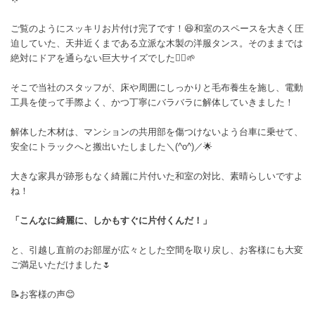
ご覧のようにスッキリお片付け完了です！😆和室のスペースを大きく圧
迫していた、天井近くまである立派な木製の洋服タンス。そのままでは
絶対にドアを通らない巨大サイズでした🙂‍↕️🌱
そこで当社のスタッフが、床や周囲にしっかりと毛布養生を施し、電動
工具を使って手際よく、かつ丁寧にバラバラに解体していきました！
解体した木材は、マンションの共用部を傷つけないよう台車に乗せて、
安全にトラックへと搬出いたしました＼(^o^)／🌟
大きな家具が跡形もなく綺麗に片付いた和室の対比、素晴らしいですよ
ね！
「こんなに綺麗に、しかもすぐに片付くんだ！」
と、引越し直前のお部屋が広々とした空間を取り戻し、お客様にも大変
ご満足いただけました🌷
📝お客様の声😊