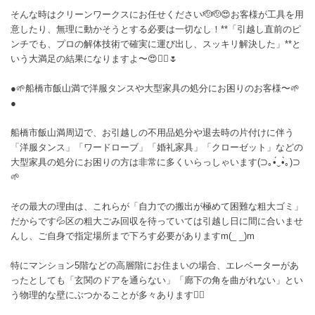
そんな時はクリーンワークスにお任せください🫡🫡😍お客様が工具を用
意したり、無理に動かそうとする必要は一切なし！**「引越し直前のピ
ンチでも、プロの解体技術で確実に運び出し、スッキリ解決した」**と
いう大満足の結果になりますよ〜😍🙂‍↕️🌷
●🌱船橋市飯山満で洋服タンスや大型家具の処分にお困りのお客様〜🌱
●
船橋市飯山満周辺で、お引越しの不用品処分や退去時の片付けに伴う
「洋服タンス」「ワードローブ」「婚礼家具」「クローゼット」などの
大型家具の処分にお困りの方は非常に多くいらっしゃいます(⊃｡•́‿•̀｡)⊃
🌱
その最大の理由は、これらが「自力での搬出が極めて困難な粗大ゴミ」
だからです💦区の粗大ごみ回収を待っていては引越し日に間に合いませ
んし、ご自身で指定場所まで下ろす必要がありますm(_ _)m
特にマンション5階などの高層階にお住まいの場合、エレベーターがあ
ったとしても「玄関のドアを通らない」「廊下の角を曲がれない」とい
う物理的な壁にぶつかることが多々あります😵‍💫