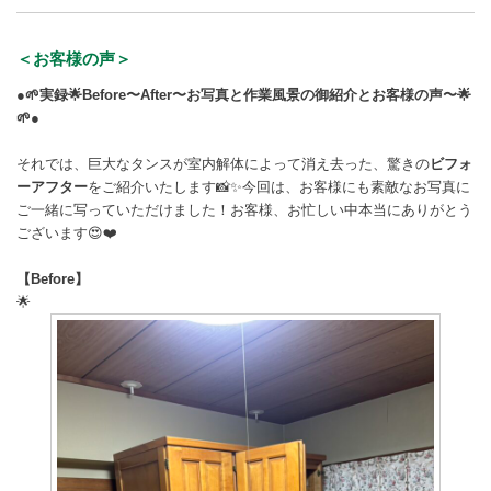
＜お客様の声＞
●🌱実録🌟Before〜After〜お写真と作業風景の御紹介とお客様の声〜🌟
🌱●
それでは、巨大なタンスが室内解体によって消え去った、驚きの
ビフォ
ーアフター
をご紹介いたします📸✨今回は、お客様にも素敵なお写真に
ご一緒に写っていただけました！お客様、お忙しい中本当にありがとう
ございます😍❤️
【Before】
🌟