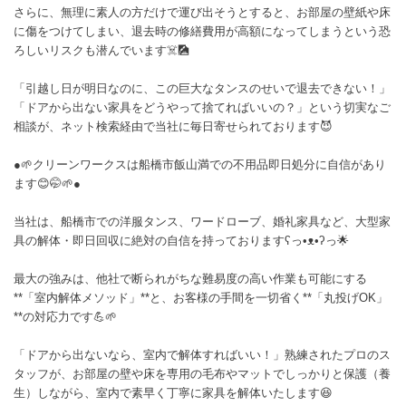
さらに、無理に素人の方だけで運び出そうとすると、お部屋の壁紙や床
に傷をつけてしまい、退去時の修繕費用が高額になってしまうという恐
ろしいリスクも潜んでいます☠️🎑
「引越し日が明日なのに、この巨大なタンスのせいで退去できない！」
「ドアから出ない家具をどうやって捨てればいいの？」という切実なご
相談が、ネット検索経由で当社に毎日寄せられております😈
●🌱クリーンワークスは船橋市飯山満での不用品即日処分に自信があり
ます😊🤭🌱●
当社は、船橋市での洋服タンス、ワードローブ、婚礼家具など、大型家
具の解体・即日回収に絶対の自信を持っておりますʕっ•ᴥ•ʔっ🌟
最大の強みは、他社で断られがちな難易度の高い作業も可能にする
**「室内解体メソッド」**と、お客様の手間を一切省く**「丸投げOK」
**の対応力です💪🌱
「ドアから出ないなら、室内で解体すればいい！」熟練されたプロのス
タッフが、お部屋の壁や床を専用の毛布やマットでしっかりと保護（養
生）しながら、室内で素早く丁寧に家具を解体いたします😆