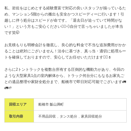
私、岩佐をはじめとする経験豊富で対応の良いスタッフが揃っているた
め、マンション5階からの搬出も安全かつスピーディーに行います！引
越しに伴う処分はスピードが命です。「退去日が迫っていて時間がな
い！」という方もご安心ください🏃‍♂️💨自分で言っちゃいましたが本当
です笑🤭
お見積もりも明瞭会計を徹底し、良心的な料金で不当な追加費用がかか
ることは絶対にございません！法令に基づき、真っ当・適切に処理ルー
トを確保しておりますので、安心してお任せいただけます🙂‍↕️🌷
さらに2トントラックを複数台所有する圧倒的な機動力があり、今回の
ような大型家具1点の室内解体から、トラック何台分にもなるお家丸ご
との遺品整理や家財全処分まで、船橋市で即日対応可能でございます🚛
🚛🌱
回収エリア
船橋市 飯山満町
取引内容
不用品回収
タンス処分
家具回収処分