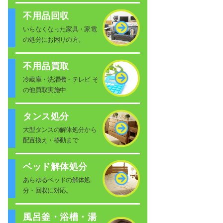
不用品回収
いらなくなった家具・家電
の処分にお困りの方。
不用品買取
冷蔵庫・洗濯機・テレビ そ
の他買取実施中
タンス処分
大型タンスの解体処分から
配置換え・移動まで
ベッド解体処分
あらゆるベッドの解体処
分・回収に対応。
風呂釜・浴槽・湯