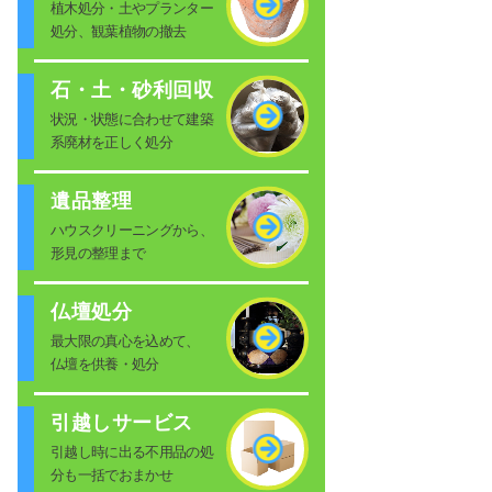
植木処分・土やプランター
処分、観葉植物の撤去
石・土・砂利回収
状況・状態に合わせて建築
系廃材を正しく処分
遺品整理
ハウスクリーニングから、
形見の整理まで
仏壇処分
最大限の真心を込めて、
仏壇を供養・処分
引越しサービス
引越し時に出る不用品の処
分も一括でおまかせ