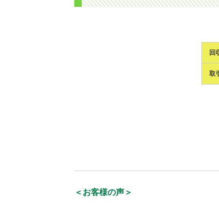
回
取
＜お客様の声＞