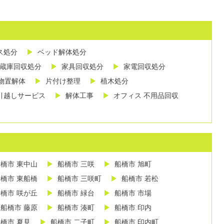
ス処分
ベッド解体処分
蔵庫回収処分
家具回収処分
家電回収処分
物置解体
片付け整理
植木処分
引越しサービス
解体工事
オフィス 不用品回収
橋市 東中山
船橋市 三咲
船橋市 旭町
橋市 東船橋
船橋市 三咲町
船橋市 若松
橋市 咲が丘
船橋市 緑台
船橋市 市場
船橋市 藤原
船橋市 湊町
船橋市 印内
橋市 夏見
船橋市 二子町
船橋市 印内町