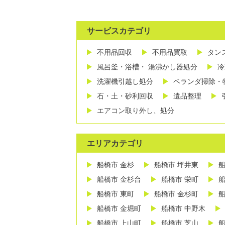
サービスカテゴリ
不用品回収
不用品買取
タン
風呂釜・浴槽・ 湯沸かし器処分
冷
洗濯機引越し処分
ベランダ掃除・
石・土・砂利回収
遺品整理
エアコン取り外し、処分
エリアカテゴリ
船橋市 金杉
船橋市 坪井東
船
船橋市 金杉台
船橋市 栄町
船
船橋市 東町
船橋市 金杉町
船
船橋市 金堀町
船橋市 中野木
船橋市 上山町
船橋市 芝山
船