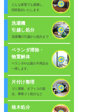
どんな家電でも運搬し、
回収処分いたします。
洗濯機
引越し処分
洗濯機の引越から処分まで
ベランダ掃除・
物置解体
ベランダやお庭の不用品を
一掃します。
片付け整理
ゴミ屋敷、オフィスの退
去、事業ゴミ処分など
植木処分