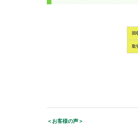
回
取
＜お客様の声＞