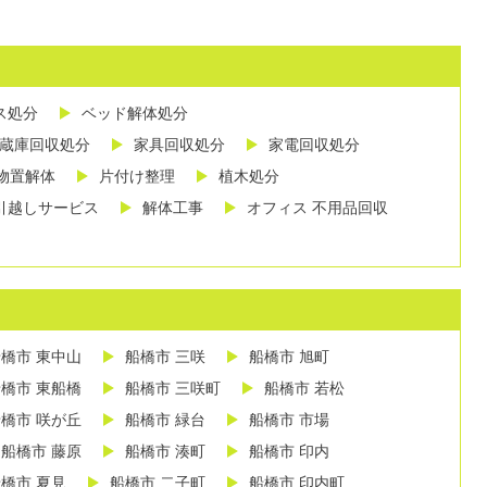
ス処分
ベッド解体処分
蔵庫回収処分
家具回収処分
家電回収処分
物置解体
片付け整理
植木処分
引越しサービス
解体工事
オフィス 不用品回収
橋市 東中山
船橋市 三咲
船橋市 旭町
橋市 東船橋
船橋市 三咲町
船橋市 若松
橋市 咲が丘
船橋市 緑台
船橋市 市場
船橋市 藤原
船橋市 湊町
船橋市 印内
橋市 夏見
船橋市 二子町
船橋市 印内町