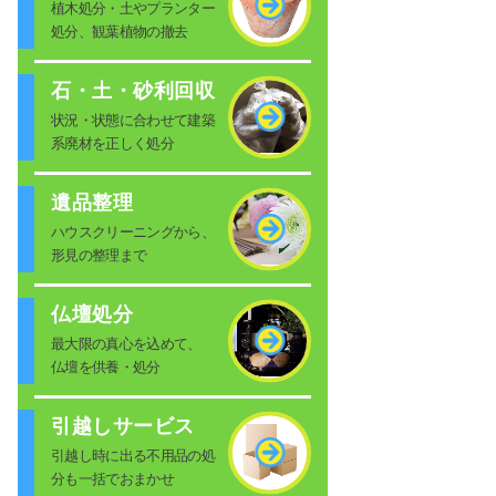
植木処分・土やプランター
処分、観葉植物の撤去
石・土・砂利回収
状況・状態に合わせて建築
系廃材を正しく処分
遺品整理
ハウスクリーニングから、
形見の整理まで
仏壇処分
最大限の真心を込めて、
仏壇を供養・処分
引越しサービス
引越し時に出る不用品の処
分も一括でおまかせ