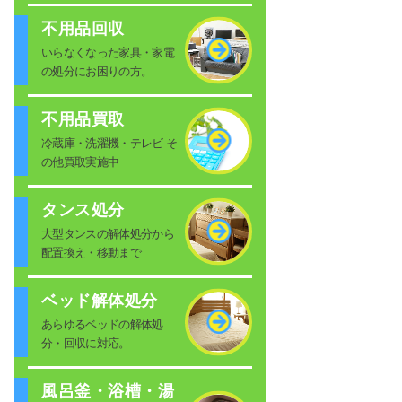
不用品回収
いらなくなった家具・家電
の処分にお困りの方。
不用品買取
冷蔵庫・洗濯機・テレビ そ
の他買取実施中
タンス処分
大型タンスの解体処分から
配置換え・移動まで
ベッド解体処分
あらゆるベッドの解体処
分・回収に対応。
風呂釜・浴槽・湯