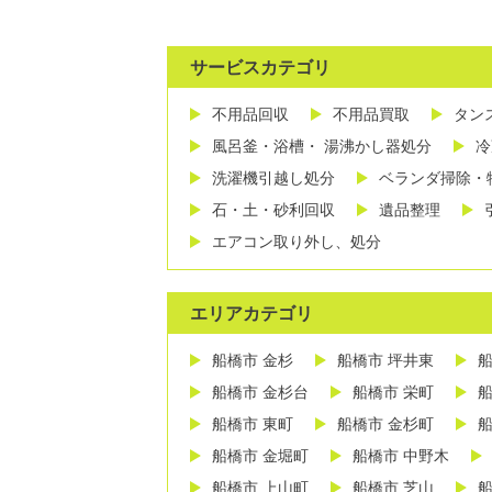
サービスカテゴリ
不用品回収
不用品買取
タン
風呂釜・浴槽・ 湯沸かし器処分
冷
洗濯機引越し処分
ベランダ掃除・
石・土・砂利回収
遺品整理
エアコン取り外し、処分
エリアカテゴリ
船橋市 金杉
船橋市 坪井東
船
船橋市 金杉台
船橋市 栄町
船
船橋市 東町
船橋市 金杉町
船
船橋市 金堀町
船橋市 中野木
船橋市 上山町
船橋市 芝山
船