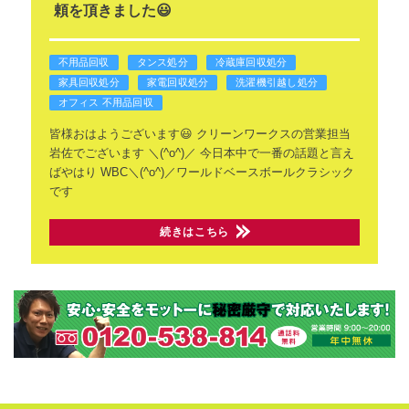
頼を頂きました😃
不用品回収
タンス処分
冷蔵庫回収処分
家具回収処分
家電回収処分
洗濯機引越し処分
オフィス 不用品回収
皆様おはようございます😃
クリーンワークスの営業担当
岩佐でございます
＼(^o^)／
今日本中で一番の話題と言え
ばやはり
WBC＼(^o^)／ワールドベースボールクラシック
です
続きはこちら