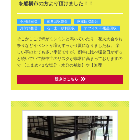
を船橋市の方より頂けました！！
不用品回収
家具回収処分
家電回収処分
片付け整理
石・土・砂利回収
オフィス 不用品回収
そこかしこで蝉がミンミンと鳴いていたり、花火大会やお
祭りなどイベントが増えすっかり夏になりましたね。
楽
しい事のとても多い季節ですが、例年に比べ猛暑日がずっ
と続いていて熱中症のリスクが非常に高まっておりますの
で
【こまめ×２な塩分・水分の補給】や【無理
続きはこちら