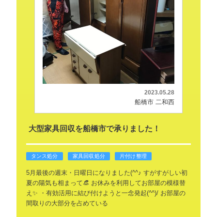
2023.05.28
船橋市 二和西
大型家具回収を船橋市で承りました！
タンス処分
家具回収処分
片付け整理
5月最後の週末・日曜日になりました(^^♪
すがすがしい初
夏の陽気も相まって👒
お休みを利用してお部屋の模様替
え✨
・有効活用に結び付けようと一念発起(^^)/
お部屋の
間取りの大部分を占めている