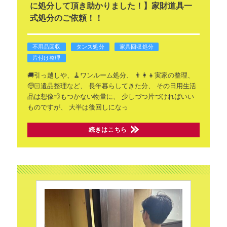
に処分して頂き助かりました！】家財道具一
式処分のご依頼！！
不用品回収
タンス処分
家具回収処分
片付け整理
🚚引っ越しや、🧹ワンルーム処分、
👨‍👩‍👧実家の整理、
🧓🏻遺品整理など、
長年暮らしてきた分、
その日用生活
品は想像💨もつかない物量に、
少しづつ片づければいい
ものですが、
大半は後回しになっ
続きはこちら