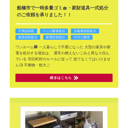
船橋市で一時多量ゴミ🧺・家財道具一式処分
のご依頼を承りました！！
不用品回収
ベッド解体処分
冷蔵庫回収処分
家具回収処分
家電回収処分
片付け整理
ワンルーム🏢
一人暮らしで不要になった
大型の家具や家
電を処分する場合は、
通常の燃えないごみと異なり住ん
でいる
市区町村のルールに従って
捨てなくてはいけませ
ん🧐
不燃物・粗大ご
続きはこちら