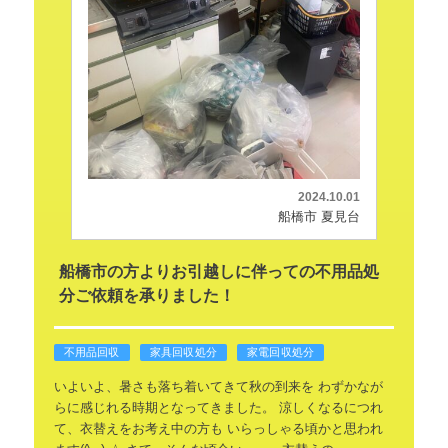
2024.10.01
船橋市 夏見台
船橋市の方よりお引越しに伴っての不用品処
分ご依頼を承りました！
不用品回収
家具回収処分
家電回収処分
いよいよ、暑さも落ち着いてきて秋の到来を
わずかなが
らに感じれる時期となってきました。
涼しくなるにつれ
て、衣替えをお考え中の方も
いらっしゃる頃かと思われ