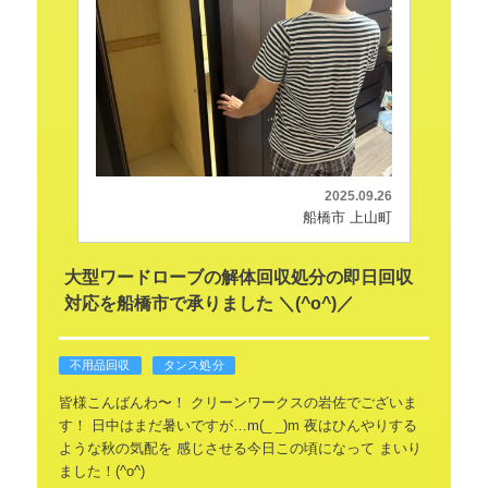
2025.09.26
船橋市 上山町
大型ワードローブの解体回収処分の即日回収
対応を船橋市で承りました ＼(^o^)／
不用品回収
タンス処分
皆様こんばんわ〜！
クリーンワークスの岩佐でございま
す！
日中はまだ暑いですが…m(_ _)m
夜はひんやりする
ような秋の気配を
感じさせる今日この頃になって
まいり
ました！(^o^)