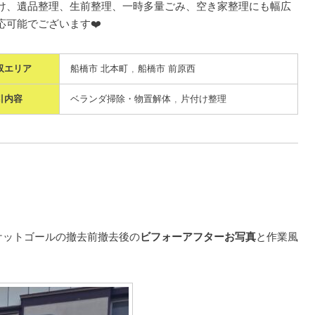
け、遺品整理、生前整理、一時多量ごみ、空き家整理にも幅広
応可能でございます❤️
収エリア
船橋市 北本町
船橋市 前原西
引内容
ベランダ掃除・物置解体
片付け整理
ケットゴールの撤去前撤去後の
ビフォーアフターお写真
と作業風