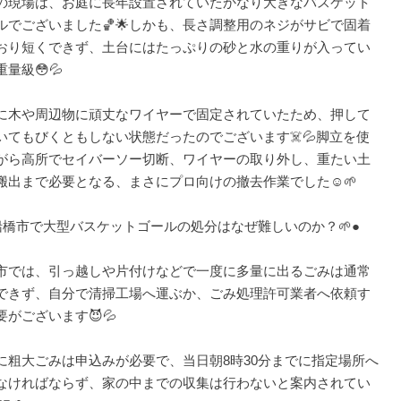
の現場は、お庭に長年設置されていたかなり大きなバスケット
ルでございました🏀🌟しかも、長さ調整用のネジがサビで固着
おり短くできず、土台にはたっぷりの砂と水の重りが入ってい
量級😳💦
に木や周辺物に頑丈なワイヤーで固定されていたため、押して
いてもびくともしない状態だったのでございます☠️💦脚立を使
がら高所でセイバーソー切断、ワイヤーの取り外し、重たい土
搬出まで必要となる、まさにプロ向けの撤去作業でした☺️🌱
船橋市で大型バスケットゴールの処分はなぜ難しいのか？🌱●
市では、引っ越しや片付けなどで一度に多量に出るごみは通常
できず、自分で清掃工場へ運ぶか、ごみ処理許可業者へ依頼す
要がございます😈💦
に粗大ごみは申込みが必要で、当日朝8時30分までに指定場所へ
なければならず、家の中までの収集は行わないと案内されてい