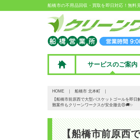
船橋市の不用品回収・買取を即日対応！無料
サービスのご案内
HOME
船橋市 北本町
【船橋市前原西で大型バスケットゴールを即日
難案件もクリーンワークスが安全撤去😍🚚✨
【船橋市前原西