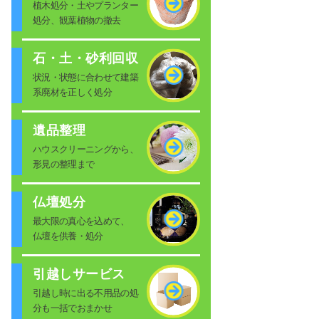
植木処分・土やプランター
処分、観葉植物の撤去
石・土・砂利回収
状況・状態に合わせて建築
系廃材を正しく処分
遺品整理
ハウスクリーニングから、
形見の整理まで
仏壇処分
最大限の真心を込めて、
仏壇を供養・処分
引越しサービス
引越し時に出る不用品の処
分も一括でおまかせ