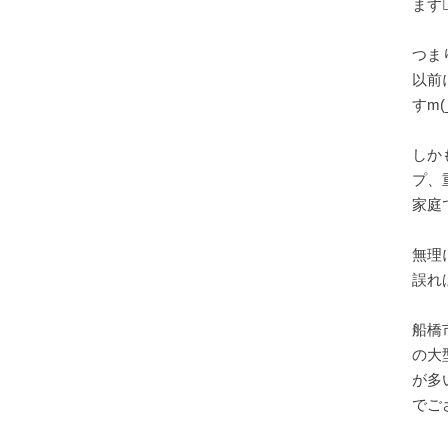
ます😵‍
つま
以前
すm(_
しか
プ、
家庭
無理
誤れ
船橋
の大
が多
でご