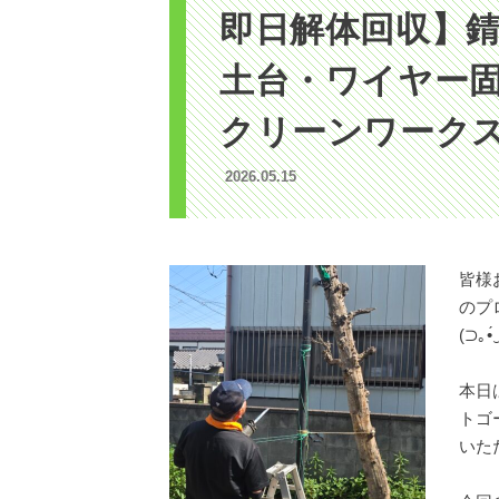
即日解体回収】
土台・ワイヤー
クリーンワークス
2026.05.15
皆様
のプ
(⁠⊃⁠｡⁠•́⁠
本日
トゴ
いた