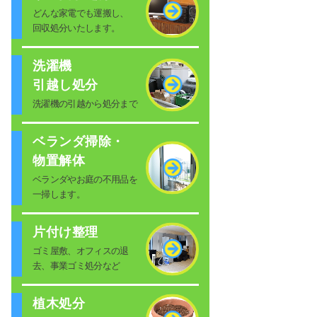
どんな家電でも運搬し、
回収処分いたします。
洗濯機
引越し処分
洗濯機の引越から処分まで
ベランダ掃除・
物置解体
ベランダやお庭の不用品を
一掃します。
片付け整理
ゴミ屋敷、オフィスの退
去、事業ゴミ処分など
植木処分