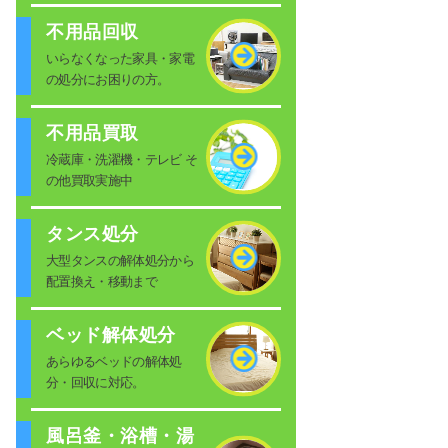
不用品回収
いらなくなった家具・家電
の処分にお困りの方。
不用品買取
冷蔵庫・洗濯機・テレビ そ
の他買取実施中
タンス処分
大型タンスの解体処分から
配置換え・移動まで
ベッド解体処分
あらゆるベッドの解体処
分・回収に対応。
風呂釜・浴槽・湯