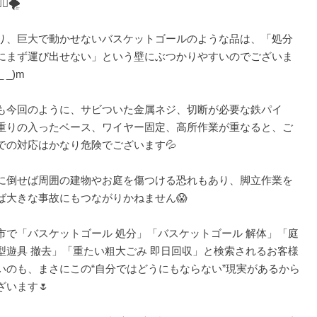
💫🌪️
り、巨大で動かせないバスケットゴールのような品は、「処分
にまず運び出せない」という壁にぶつかりやすいのでございま
 _)m
も今回のように、サビついた金属ネジ、切断が必要な鉄パイ
重りの入ったベース、ワイヤー固定、高所作業が重なると、ご
での対応はかなり危険でございます💦
に倒せば周囲の建物やお庭を傷つける恐れもあり、脚立作業を
ば大きな事故にもつながりかねません😱
市で「バスケットゴール 処分」「バスケットゴール 解体」「庭
型遊具 撤去」「重たい粗大ごみ 即日回収」と検索されるお客様
いのも、まさにこの“自分ではどうにもならない”現実があるから
ざいます🌷