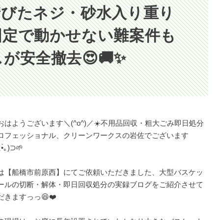
錆びたネジ・砂水入り重り
固定で動かせない難案件も
が安全撤去😍🚚✨
おはようございます＼(^o^)／☀️不用品回収・粗大ごみ即日処分
ロフェッショナル、クリーンワークスの岩佐でございます
‿⁠•̀⁠｡⁠)⁠⊃🌱
は【船橋市前原西】にてご依頼いただきました、大型バスケッ
ールの切断・解体・即日回収処分の実録ブログをご紹介させて
だきますっっ😆❤️