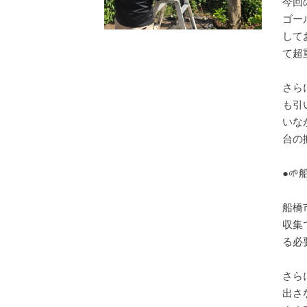
今回
ゴー
して
て超重
さら
も引
いな
台の
●
船橋
収集
る必
さら
出さ