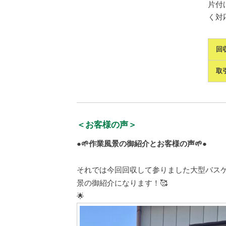
片付
く対
回
取
＜お客様の声＞
●🌱作業風景の御紹介とお客様の声🌱●
それでは今回回収して参りました大型バス
景の御紹介になります！🥰
🌟