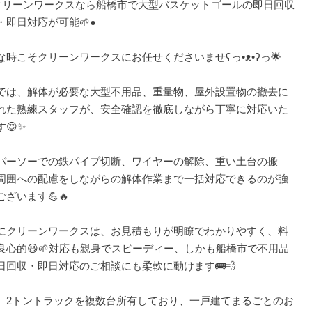
クリーンワークスなら船橋市で大型バスケットゴールの即日回収
・即日対応が可能🌱●
時こそクリーンワークスにお任せくださいませʕ⁠っ⁠•⁠ᴥ⁠•⁠ʔ⁠っ🌟
では、解体が必要な大型不用品、重量物、屋外設置物の撤去に
れた熟練スタッフが、安全確認を徹底しながら丁寧に対応いた
す😍✨
バーソーでの鉄パイプ切断、ワイヤーの解除、重い土台の搬
周囲への配慮をしながらの解体作業まで一括対応できるのが強
ございます💪🔥
にクリーンワークスは、お見積もりが明瞭でわかりやすく、料
良心的😆🌱対応も親身でスピーディー、しかも船橋市で不用品
日回収・即日対応のご相談にも柔軟に動けます🚌💨
、2トントラックを複数台所有しており、一戸建てまるごとのお