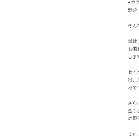
●
処分
そんな
当社
も慣
しま
セイ
出、
みで
さら
金も
の即
また