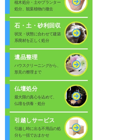
植木処分・土やプランター
処分、観葉植物の撤去
石・土・砂利回収
状況・状態に合わせて建築
系廃材を正しく処分
遺品整理
ハウスクリーニングから、
形見の整理まで
仏壇処分
最大限の真心を込めて、
仏壇を供養・処分
引越しサービス
引越し時に出る不用品の処
分も一括でおまかせ