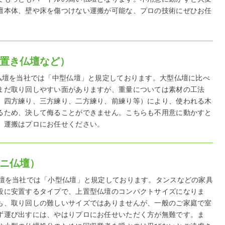
壇本体、壁や床を傷つけない運搬が可能な、プロの技術にぜひお任
置き仏壇など）
の仏壇を当社では「中型仏壇」と規定しております。大型仏壇に比べ
まだ取り回しやすい面がありますが、重量については素材の工法
、四方練り、三方練り、二方練り、前練り等）により、使われる木
るため、決して侮ることができません。こちらも不用意に動かすと
、運搬はプロにお任せください。
ニ仏壇）
仏壇を当社では「小型仏壇」と規定しております。タンスなどの家具
段に安置するタイプで、上置型仏壇のコンパクトサイズになりま
も、取り回しの難しいサイズではありませんが、一般のご家庭で室
ず運び出すには、やはりプロにお任せいただく方が無難です。ま