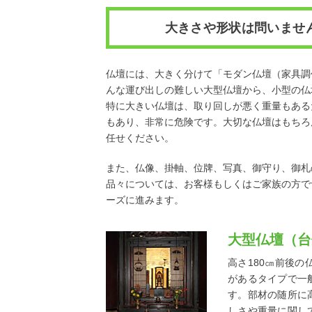
大きさや形状は問いませ
仏壇には、大きく分けて「モダン仏壇（家具調
んな運び出しの難しい大型仏壇から、小型の仏
特に大きい仏壇は、取り回しが悪く重量もある
もあり、非常に危険です。大切な仏壇はもちろ
任せください。
また、仏像、掛軸、位牌、写真、御守り、御札
品々については、お客様もしくはご家族の方で
ーズに進みます。
大型仏壇（台
高さ180㎝前後
があるタイプで一
す。部材の随所に
しさや重量に関し