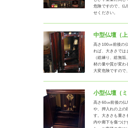
危険ですので、仏
せください。
中型仏壇（上
高さ100㎝前後
れば、大きさでは
（総練り、総無垢
材の量や質が変わ
大変危険ですので
小型仏壇（ミ
高さ60㎝前後の
や、押入れの上の
す。大きさも重さ
内や廊下を傷つけ