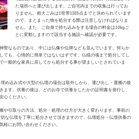
た場所へと運び出します。ご自宅内までの収集は行ってお
りません。粗大ごみは1世帯1回5点までと決められています
ので、まとまった物を処分する際は注意しなければなりま
せん。また、ご自身で持ち込みをする場合の料金は10kgご
とに変動しますので該当する施設へ確認が必要です。
神聖なものであり、中には仏像や位牌なども並んでいます。何らか
しても、心情的に簡単ではないはずです。仏様の魂まで処分してし
で一般的な家具に戻してから処分する事が望ましいとされていま
 埋め込み式や大型の仏壇の場合は取外しから、運び出し・運搬の後
きます。供養の後は、どのお寺で供養をしたかの証明書を発行し、
安心ください。
搬や引取りの方法、処分・処理の仕方が大きく変わります。事前の
大切な仏壇を丁寧に処分させて頂きますので、仏壇処分・仏壇供養の
気軽にお問い合わせください。