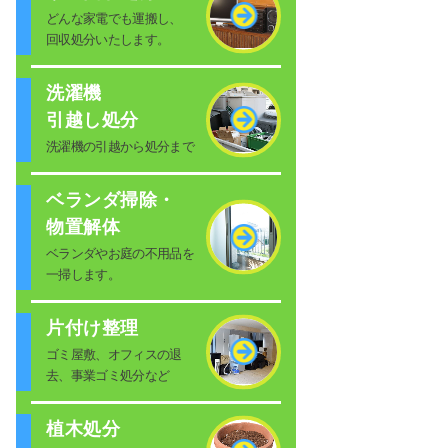
どんな家電でも運搬し、
回収処分いたします。
洗濯機
引越し処分
洗濯機の引越から処分まで
ベランダ掃除・
物置解体
ベランダやお庭の不用品を
一掃します。
片付け整理
ゴミ屋敷、オフィスの退
去、事業ゴミ処分など
植木処分