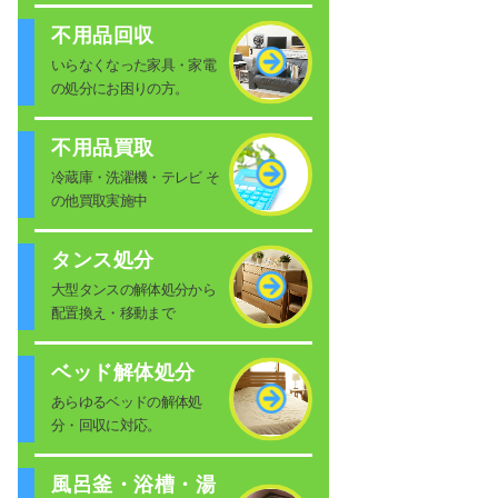
不用品回収
いらなくなった家具・家電
の処分にお困りの方。
不用品買取
冷蔵庫・洗濯機・テレビ そ
の他買取実施中
タンス処分
大型タンスの解体処分から
配置換え・移動まで
ベッド解体処分
あらゆるベッドの解体処
分・回収に対応。
風呂釜・浴槽・湯