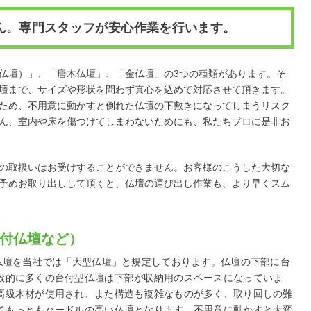
ん。専門スタッフが安心作業を行います。
仏壇）」、「唐木仏壇」、「金仏壇」の3つの種類があります。そ
壇まで、サイズや形状を問わず真心を込めて対応させて頂きます。
ため、不用意に動かすと倒れた仏壇の下敷きになってしまうリスク
ん、室内や床を傷つけてしまわないためにも、私たちプロに是非お
の取扱いはお受けすることができません。お客様のこうした大切な
予めお取り出しして頂くと、仏壇の運び出し作業も、より早くスム
付仏壇など）
の仏壇を当社では「大型仏壇」と規定しております。仏壇の下部に台
般的に多くの台付型仏壇は下部が収納用のスペースになっていま
高級木材が使用され、また構造も複雑なものが多く、取り回しの難
てもっともハードルの高い仏壇となります。不用意に動かすと大変