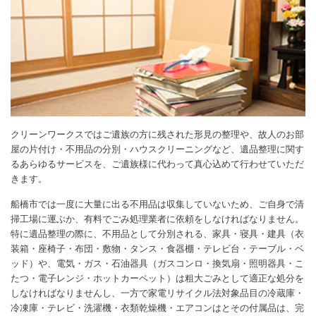
クリーンワークスではご遺族の方に残された形見の整理や、故人のお部
屋の片付け・不用品の分別・ハウスクリーニングなど、遺品整理に関す
るあらゆるサービスを、ご遺族様に代わって真心込めて行わせていただ
きます。
船橋市では一度に大量に出る不用品は収集していないため、ご自身で清
掃工場に運ぶか、有料でごみ処理業者に依頼をしなければなりません。
特に遺品整理の際に、不用品として分別される、家具・寝具・建具（衣
装箱・座椅子・布団・敷物・タンス・食器棚・テレビ台・テーブル・ベ
ッド）や、電気・ガス・石油器具（ガスコンロ・換気扇・照明器具・こ
たつ・電子レンジ・ホットカーペット）は粗大ごみとして適正な処分を
しなければなりませんし、一方で家電リサイクル法対象品目の冷蔵庫・
冷凍庫・テレビ・洗濯機・衣類乾燥機・エアコンはとその付属品は、完