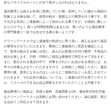
全なリサイクルルートにのせて処分しなければなりません。
遺品整理とは故人が生前に使用していた物・所持していた物から相続の
対象となる物を除いて、保管や処分・譲渡などの整理を行う事です。四
十九日を目安にご遺族様によって始められる事ですが、心情的に難しい
からだけでなく 様々な時間的制限もあるため、我々のような遺品整理
の専門業者に一括でお任せする事が多いようです。
クリーンワークスではご遺族様の気持ちに寄り添い、真心を込めて遺品
の整理をさせていただきます。事前にご遺族様のご意思を確認した上
で、形見や処分する物に分別し、故人のお部屋の片付け整理・不用品の
処分を致します。日程・日時のご指定は最優先で対応させて頂きます。
また、処分される遺品の中で、供養をされたいお品がある場合には、お
寺での供養もさせていただきますので、お気軽にご相談ください。遺品
整理の後、形見となるものはしっかりとご遺族のもとへお戻しさせてい
ただきます。それ以外の遺品については、ご遺族の許可を得てリサイク
ル、リユースのできるお品は買取をさせていただくことも可能です。
遺品整理のご相談は、見積り無料、高価買取もOK、最短即日対応可能
なクリーンワークスへお気軽にお問い合わせください。誠心誠意、真心
を込めてご対応させて頂きます。