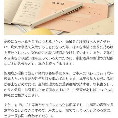
高齢になった親を自宅に引き取りたい、高齢者介護施設へ入居させた
い、病気や事故で入院することになった等、様々な事情で生前に持ち物
を整理されたいご家族のご相談も随時お受けしています。また、身体が
不自由な方や認知症を患っている方のために、家財道具の整理や定期的
なゴミの処分なども、真心を持って承ります。
認知症が理由で難しい契約や各種手続きを、ご本人に代わって行う成年
後見人という役割が近年注目を集めております。成年後見人を務める司
法書士などの方には、生前整理の際に重要書類や請求書、領収書をしっ
かりと分別・お引渡しさせて頂きますので、ご要望があればいつでもお
気軽にご相談ください。
また、すでにゴミ屋敷となってしまったお部屋でも、ご指定の書類を探
索することができますので、紛失した、捨ててしまったと諦める前に、
ぜひ一度お問い合わせください。